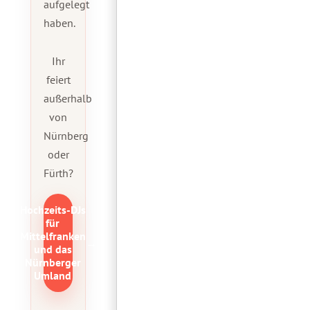
aufgelegt
haben.
Ihr
feiert
außerhalb
von
Nürnberg
oder
Fürth?
Hochzeits-DJs
für
Mittelfranken
→
und das
Nürnberger
Umland