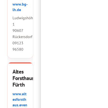
www.bg-
lh.de
Ludwigshöhe
1
90607
Rückersdorf
09123
96580
Altes
Forsthaus
Fürth
www.alt
esforsth
aus.even