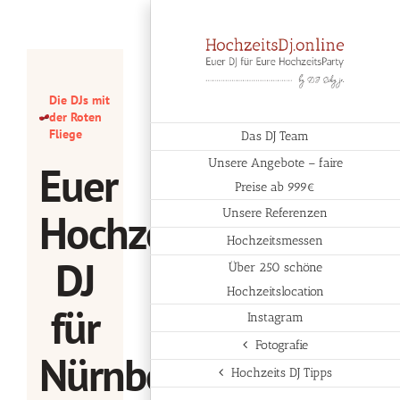
Zum
Inhalt
springen
Die DJs mit
der Roten
Fliege
Das DJ Team
Unsere Angebote – faire
Euer
Preise ab 999€
Hochzeits-
Unsere Referenzen
Hochzeitsmessen
DJ
Über 250 schöne
Hochzeitslocation
für
Instagram
Fotografie
Nürnberg
Hochzeits DJ Tipps