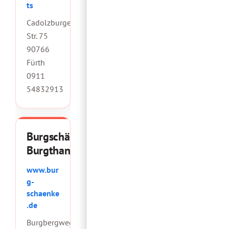
ts
Cadolzburger
Str. 75
90766
Fürth
0911
54832913
Burgschänke
Burgthann
www.bur
g-
schaenke
.de
Burgbergweg