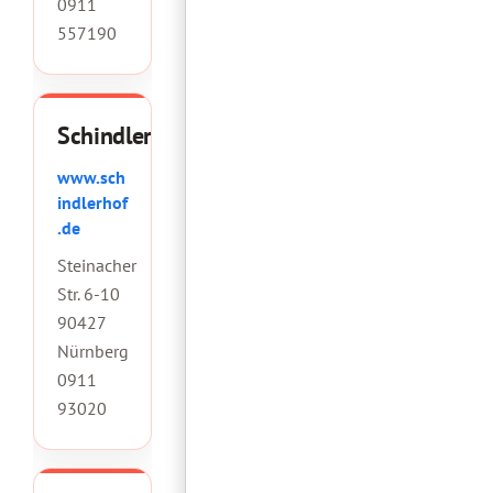
0911
557190
Schindlerhof
www.sch
indlerhof
.de
Steinacher
Str. 6-10
90427
Nürnberg
0911
93020