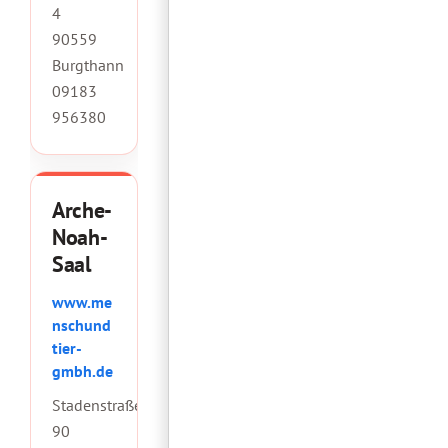
4
90559
Burgthann
09183
956380
Arche-
Noah-
Saal
www.me
nschund
tier-
gmbh.de
Stadenstraße
90