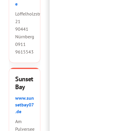
e
Löffelholzstraße
21
90441
Nürnberg
0911
9615543
Sunset
Bay
www.sun
setbay07
.de
Am
Pulversee