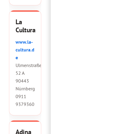
La
Cultura
www.la-
cultura.d
e
Ulmenstraße
52 A
90443
Nürnberg
0911
9379360
Adina