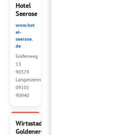
Hotel
Seerose
www.hot
el-
seerose.
de
Gräfenweg
13
90579
Langenzenn
09101
90940
Wirtsstadl
Goldener-