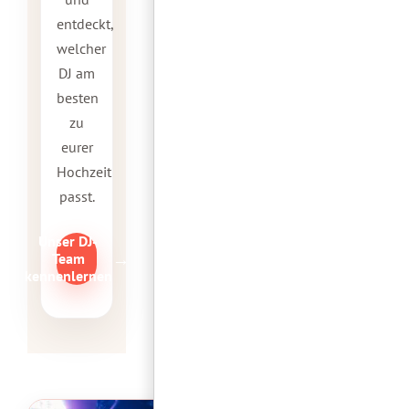
entdeckt,
welcher
DJ am
besten
zu
eurer
Hochzeit
passt.
Unser DJ-
→
Team
kennenlernen