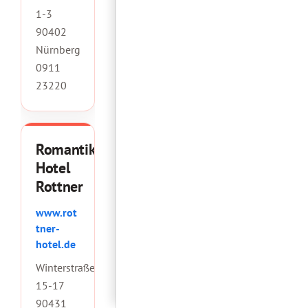
1-3
90402
Nürnberg
0911
23220
Romantik
Hotel
Rottner
www.rot
tner-
hotel.de
Winterstraße
15-17
90431