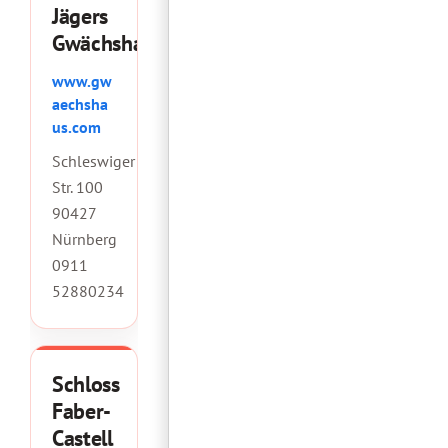
Jägers
Gwächshaus
www.gw
aechsha
us.com
Schleswiger
Str. 100
90427
Nürnberg
0911
52880234
Schloss
Faber-
Castell