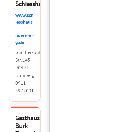
Schiesshaus
www.sch
iesshaus
-
nuernber
g.de
Günthersbühler
Str. 145
90491
Nürnberg
0911
5972001
Gasthaus
Burk