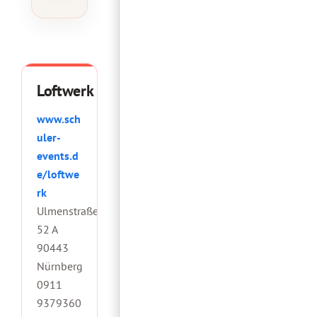
Loftwerk
www.sch
uler-
events.d
e/loftwe
rk
Ulmenstraße
52 A
90443
Nürnberg
0911
9379360