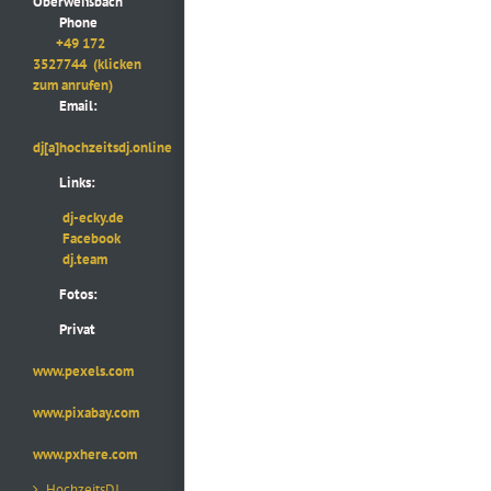
Oberweißbach
Phone
+49 172
3527744
(klicken
zum anrufen)
Email:
dj[a]hochzeitsdj.online
Links:
dj-ecky.de
Facebook
dj.team
Fotos:
Privat
www.pexels.com
www.pixabay.com
www.pxhere.com
HochzeitsDJ