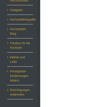
Hochzeitstanz
Instagram
Hochzeitsfotografie
HochzeitsDJ
Blog
Fotobox für die
Hochzeit
Partner und
Links
Privatsphäre-
Einstellungen
ändern
Einwilligungen
widerrufen