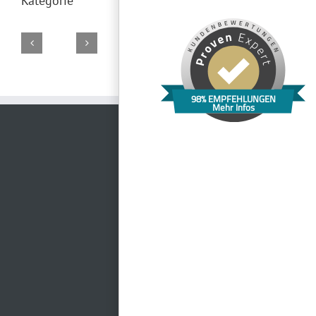
Kategorie
Adina
Wirtsstadl
La
Hotel
Loftwerk
Apartment
Goldener-
98% EMPFEHLUNGEN
Cultura
Seerose
Mehr Infos
Hotel
Hirsch