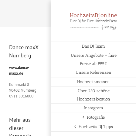
Zum
Inhalt
springen
Dance maxX
Das DJ Team
Nürnberg
Unsere Angebote – faire
Preise ab 999€
www.dance-
Unsere Referenzen
maxx.de
Hochzeitsmessen
Kornmarkt 8
90402 Nürnberg
Über 250 schöne
0911 8016000
Hochzeitslocation
Instagram
Fotografie
Mehr aus
Hochzeits DJ Tipps
dieser