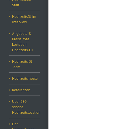
Start
HochzeitsDJ im
Interview
Angebote &
Preise, Was
kostet ein
Hochzeits-DJ
Hochzeits DJ
Team
Hochzeitsmesse
Referenzen
Über 250
schöne
Hochzeitslocation
Der