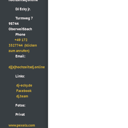
DJ Ecky jr.
Turmweg 7
98744
Oberweißbach
Phone
+49 172
3527744
(klicken
zum anrufen)
Email:
dj[a]hochzeitsdj.online
Links:
dj-ecky.de
Facebook
dj.team
Fotos:
Privat
www.pexels.com