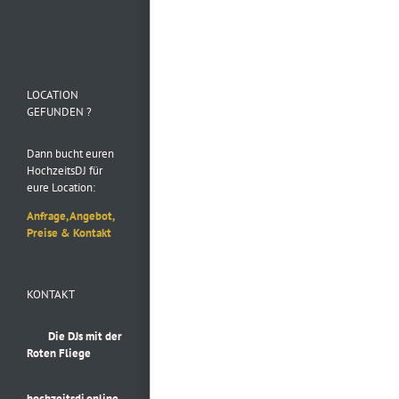
Folge uns auf
Instagram
LOCATION
GEFUNDEN ?
Dann bucht euren
HochzeitsDJ für
eure Location:
Anfrage, Angebot,
Preise & Kontakt
KONTAKT
Die DJs mit der
Roten Fliege
hochzeitsdj.online