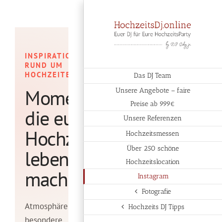
Zum
Inhalt
springen
INSPIRATIONEN
RUND UM
HOCHZEITEN
Das DJ Team
Momente,
Unsere Angebote – faire
Preise ab 999€
die eure
Unsere Referenzen
Hochzeit
Hochzeitsmessen
Über 250 schöne
lebendig
Hochzeitslocation
machen
Instagram
Fotografie
Atmosphäre und
Hochzeits DJ Tipps
besondere