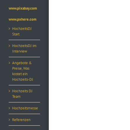
www.pixabay.com
www.pxhere.com
HochzeitsDJ
Start
HochzeitsDJ im
Interview
Angebote &
Preise, Was
kostet ein
Hochzeits-DJ
Hochzeits DJ
Team
Hochzeitsmesse
Referenzen