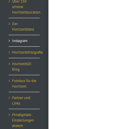
Über 250
schöne
Hochzeitslocation
Der
Hochzeitstanz
Instagram
Hochzeitsfotografie
HochzeitsDJ
Blog
Fotobox für die
Hochzeit
Partner und
Links
Privatsphäre-
Einstellungen
ändern