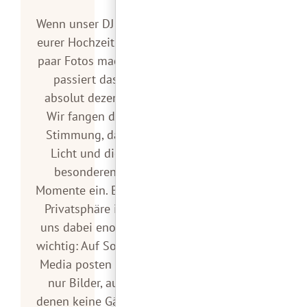
Wenn unser DJ auf
eurer Hochzeit ein
paar Fotos macht,
passiert das
absolut dezent.
Wir fangen die
Stimmung, das
Licht und die
besonderen
Momente ein. Eure
Privatsphäre ist
uns dabei enorm
wichtig: Auf Social
Media posten wir
nur Bilder, auf
denen keine Gäste