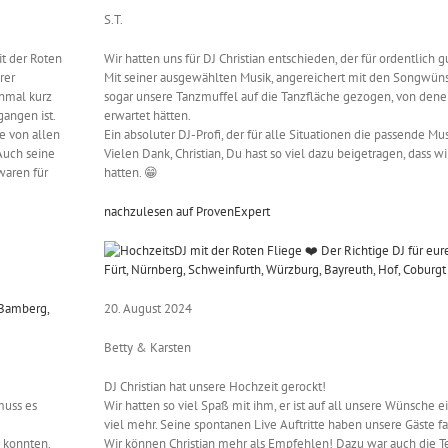
S.T.
it der Roten
Wir hatten uns für DJ Christian entschieden, der für ordentlich
rer
Mit seiner ausgewählten Musik, angereichert mit den Songwünsc
inmal kurz
sogar unsere Tanzmuffel auf die Tanzfläche gezogen, von denen
angen ist.
erwartet hätten.
e von allen
Ein absoluter DJ-Profi, der für alle Situationen die passende Mus
Auch seine
Vielen Dank, Christian, Du hast so viel dazu beigetragen, dass w
waren für
hatten. 😁
nachzulesen auf ProvenExpert
20. August 2024
Betty & Karsten
DJ Christian hat unsere Hochzeit gerockt!
muss es
Wir hatten so viel Spaß mit ihm, er ist auf all unsere Wünsche
viel mehr. Seine spontanen Live Auftritte haben unsere Gäste fa
n konnten.
Wir können Christian mehr als Empfehlen! Dazu war auch die T