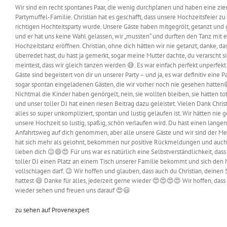
Wir sind ein recht spontanes Paar, die wenig durchplanen und haben eine zi
Partymuffel-Familie. Christian hat es geschafft, dass unsere Hochzeitsfeier zu
richtigen Hochteitsparty wurde. Unsere Gäste haben mitgegrölt, getanzt und 
und er hat uns keine Wahl gelassen, wir „mussten“ und durften den Tanz mit
Hochzeitstanz eröffnen. Christian, ohne dich hätten wir nie getanzt, danke, da
überredet hast, du hast ja gemerkt, sogar meine Mutter dachte, du verarscht si
meintest, dass wir gleich tanzen werden 😅. Es war einfach perfekt unperfekt
Gäste sind begeistert von dir un unserer Party – und ja, es war definitiv eine P
sogar spontan eingeladenen Gästen, die wir vorher noch nie gesehen hatten
Nichtmal die Kinder haben genörgelt, nein, sie wollten bleiben, sie hatten to
und unser toller DJ hat einen riesen Beitrag dazu geleistet. Vielen Dank Christ
alles so super unkompliziert, spontan und lustig gelaufen ist. Wir hätten nie g
unsere Hochzeit so lustig, spaßig, schön verlaufen wird. Du hast einen langen
Anfahrtsweg auf dich genommen, aber alle unsere Gäste und wir sind der Me
hat sich mehr als gelohnt, bekommen nur positive Rückmeldungen und auch
lieben dich 😉😄😍 Für uns war es natürlich eine Selbstverständlichkeit, das
toller DJ einen Platz an einem Tisch unserer Familie bekommt und sich den
vollschlagen darf. 😉 Wir hoffen und glauben, dass auch du Christian, deinen
hattest 😄 Danke für alles, jederzeit gerne wieder 😍😍😍😍 Wir hoffen, dass
wieder sehen und freuen uns darauf 😍😃
zu sehen auf Provenexpert