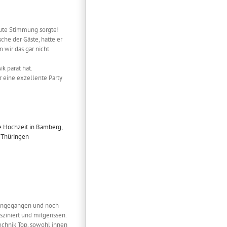
 gute Stimmung sorgte!
he der Gäste, hatte er
 wir das gar nicht
ik parat hat.
ir eine exzellente Party
 eingegangen und noch
sziniert und mitgerissen.
echnik Top, sowohl innen