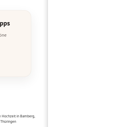
ipps
höne