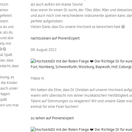
emlich
als auch außen ein klasse Sound.
 einer
Also wenn ihr einen DJ sucht, der 70er, 80er, 90er und Aktuelles s
gefeiert
und auch noch live verschiedene Instrumente spielen kann, dann 
 einem
perfekt aufgehoben.
ss du uns
Vielen Dank, dass Du unsere Hochzeit so bereichert hast 😁
e, als du
 und alle
nachzulesen auf ProvenExpert
arty mit
😅😄
08. August 2022
tal Spaß
ian, dass
edacht, dass
inung, es
Matze N.
 die Kinder
s auch unser
Wir hatten die Ehre, dass DJ Christian auf unserer Hochzeit aufg
 Magen
waren sehr überrascht von seiner musikalischen Vielfältigkeit 
 Spaß
Talent auf Stimmungen zu reagieren! Wir und unsere Gäste wür
 wir uns mal
einmal für eine Feier buchen!
zu sehen auf Provenexpert