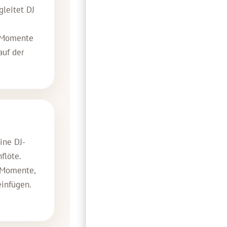
gleitet DJ
e-Momente
auf der
ine DJ-
flöte.
 Momente,
einfügen.