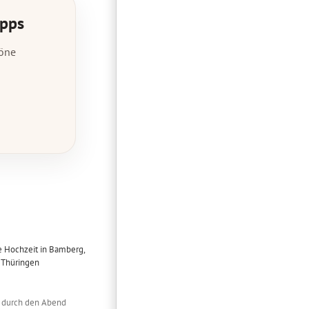
ipps
höne
ns durch den Abend