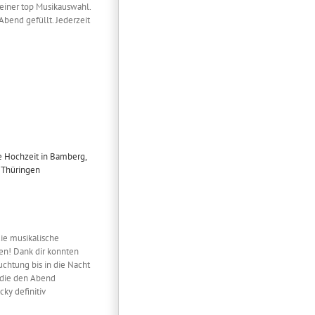
seiner top Musikauswahl.
bend gefüllt. Jederzeit
die musikalische
en! Dank dir konnten
uchtung bis in die Nacht
, die den Abend
ky definitiv