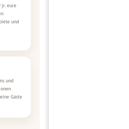
jr. eure
en
piele und
ons und
ionen
leine Gäste