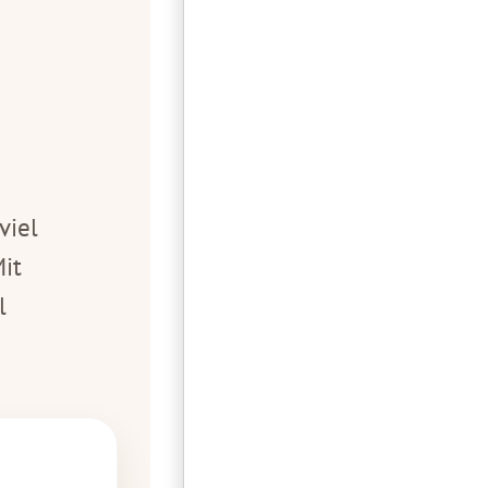
viel
it
l