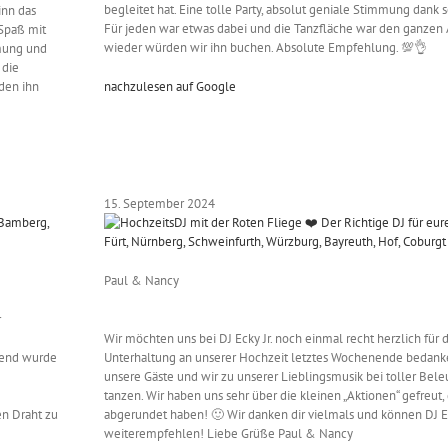
begleitet hat. Eine tolle Party, absolut geniale Stimmung dank 
inn das
Für jeden war etwas dabei und die Tanzfläche war den ganzen A
 Spaß mit
wieder würden wir ihn buchen. Absolute Empfehlung. 💯👌
mmung und
 die
den ihn
nachzulesen auf Google
15. September 2024
Paul & Nancy
r
Wir möchten uns bei DJ Ecky Jr. noch einmal recht herzlich für 
bend wurde
Unterhaltung an unserer Hochzeit letztes Wochenende bedank
unsere Gäste und wir zu unserer Lieblingsmusik bei toller Bele
tanzen. Wir haben uns sehr über die kleinen „Aktionen“ gefreut
en Draht zu
abgerundet haben! 🙂 Wir danken dir vielmals und können DJ Ec
weiterempfehlen! Liebe Grüße Paul & Nancy