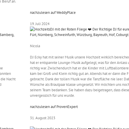
m Beruf an.
nachzulesen auf WeddyPlace
19. Juli 2024
Nicola
DJ Ecky hat mit seiner Musik unsere Hochzeit wirklich bereiche
hat er entspannte Lounge-Musik aufgelegt, was für den Anlas
he
richtig war. Zwischendurch hat er die Kinder mit Luftballontier
konnten
kam bei Groß und Klein richtig gut an. Abends hat er dann die Fe
 die Nacht
gebracht. Dank der tollen Musik war die Tanzfläche nie leer. Da
d
Wünsche als Brautpaar klasse umgesetzt. Wir möchten uns noc
seinem Team bedanken. Sie haben dazu beigetragen, dass diese
unvergesslich für uns wurde.
nachzulesen auf ProvenExpert
31. August 2023