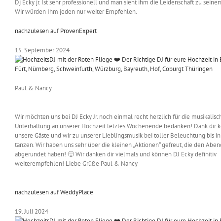
Dj Ecky jr. Ist sehr professionell und man sieht ihm die Leidenschaft zu seine
Wir würden Ihm jeden nur weiter Empfehlen.
nachzulesen auf ProvenExpert
15. September 2024
Paul & Nancy
Wir möchten uns bei DJ Ecky Jr. noch einmal recht herzlich für die musikalisc
Unterhaltung an unserer Hochzeit letztes Wochenende bedanken! Dank dir 
unsere Gäste und wir zu unserer Lieblingsmusik bei toller Beleuchtung bis in
tanzen. Wir haben uns sehr über die kleinen „Aktionen“ gefreut, die den Aben
abgerundet haben! 🙂 Wir danken dir vielmals und können DJ Ecky definitiv
weiterempfehlen! Liebe Grüße Paul & Nancy
nachzulesen auf WeddyPlace
19. Juli 2024