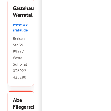
Gästehaus
Werratal
www.we
rratal.de
Berkaer
Str. 39
99837
Werra-
Suhl-Tal
036922
425280
Alte
Fliegerschule