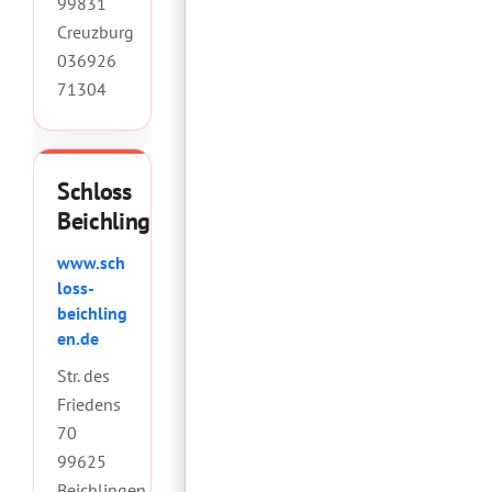
99831
Creuzburg
036926
71304
Schloss
Beichlingen
www.sch
loss-
beichling
en.de
Str. des
Friedens
70
99625
Beichlingen