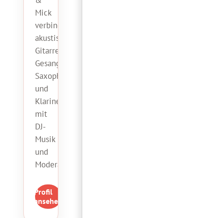
&
Mick
verbinden
akustische
Gitarre,
Gesang,
Saxophon
und
Klarinette
mit
DJ-
Musik
und
Moderation.
Profil
ansehen