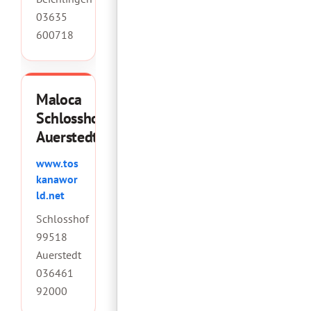
03635
600718
Maloca
Schlosshotel
Auerstedt
www.tos
kanawor
ld.net
Schlosshof
99518
Auerstedt
036461
92000