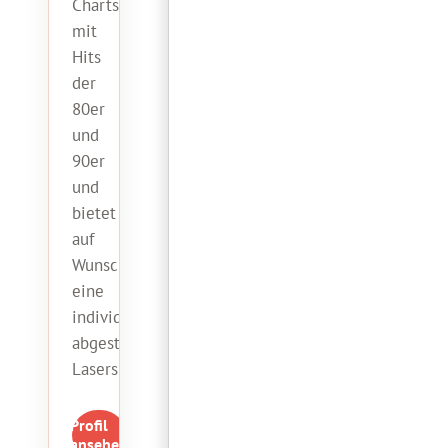
Charts
mit
Hits
der
80er
und
90er
und
bietet
auf
Wunsch
eine
individuell
abgestimmte
Lasershow.
Profil
ansehen