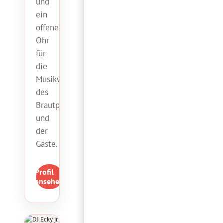
und
ein
offenes
Ohr
für
die
Musikwünsche
des
Brautpaares
und
der
Gäste.
Profil
ansehen