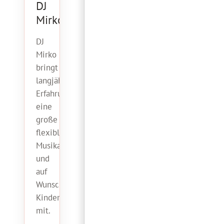
DJ
Mirko
DJ
Mirko
bringt
langjährige
Erfahrung,
eine
große
flexible
Musikauswahl
und
auf
Wunsch
Kinderanimation
mit.