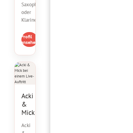
Saxophon
oder
Klarinette.
Profil
ansehen
Acki
&
Mick
Acki