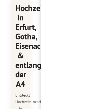
Hochzeitslocations
in
Erfurt,
Gotha,
Eisenach
&
entlang
der
A4
Entdeckt
Hochzeitslocations,
in