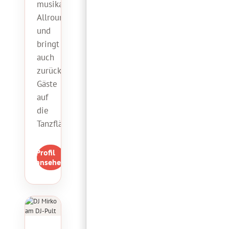
musikalischer
Allrounder
und
bringt
auch
zurückhaltende
Gäste
auf
die
Tanzfläche.
Profil
ansehen