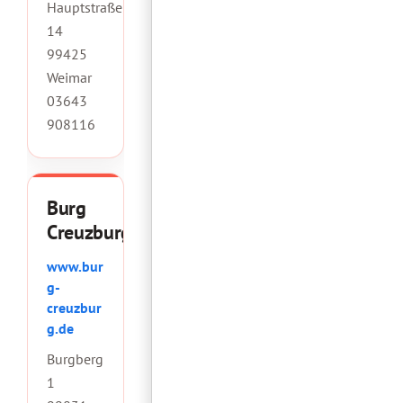
Hauptstraße
14
99425
Weimar
03643
908116
Burg
Creuzburg
www.bur
g-
creuzbur
g.de
Burgberg
1