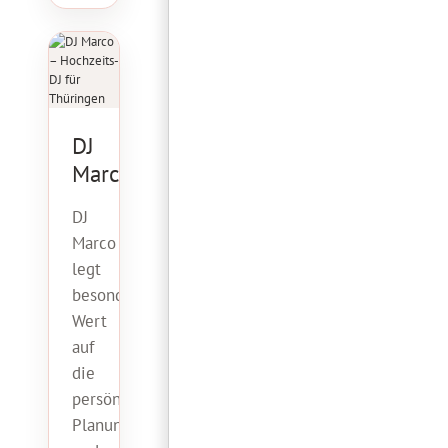
DJ
Marco
DJ
Marco
legt
besonderen
Wert
auf
die
persönliche
Planung