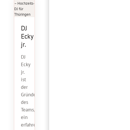
DJ
Ecky
jr.
DJ
Ecky
jr.
ist
der
Gründer
des
Teams,
ein
erfahrener