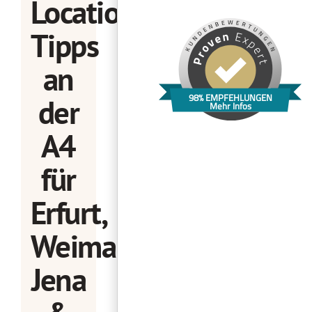
Location
Tipps
an
98% EMPFEHLUNGEN
der
Mehr Infos
A4
für
Erfurt,
Weimar,
Jena