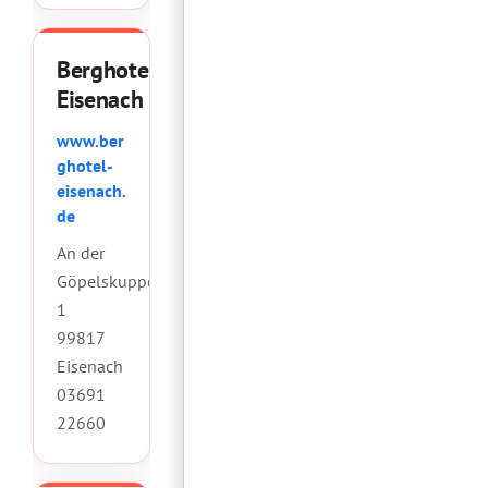
Berghotel
Eisenach
www.ber
ghotel-
eisenach.
de
An der
Göpelskuppe
1
99817
Eisenach
03691
22660