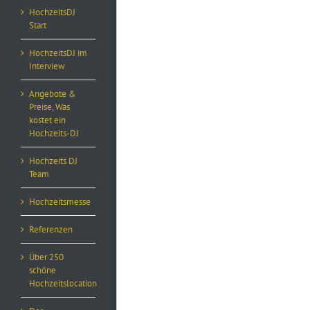
HochzeitsDJ
Start
HochzeitsDJ im
Interview
Angebote &
Preise, Was
kostet ein
Hochzeits-DJ
Hochzeits DJ
Team
Hochzeitsmesse
Referenzen
Über 250
schöne
Hochzeitslocation