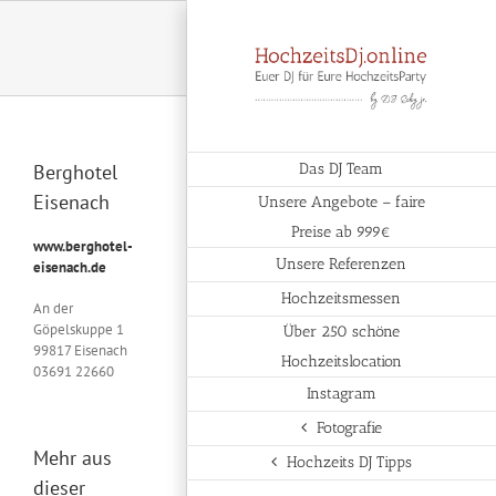
Zum
Inhalt
springen
Berghotel
Das DJ Team
Eisenach
Unsere Angebote – faire
Preise ab 999€
www.berghotel-
Unsere Referenzen
eisenach.de
Hochzeitsmessen
An der
Göpelskuppe 1
Über 250 schöne
99817 Eisenach
Hochzeitslocation
03691 22660
Instagram
Fotografie
Mehr aus
Hochzeits DJ Tipps
dieser