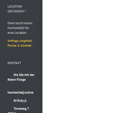
Instagram
LOCATION
GEFUNDEN ?
Dann bucht euren
HochzeitsDJ für
eure Location:
Anfrage, Angebot,
Preise & Kontakt
KONTAKT
Die DJs mit der
Roten Fliege
hochzeitsdj.online
DJ Ecky jr.
Turmweg 7