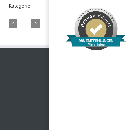
Kategorie
Spa
&
98% EMPFEHLUNGEN
Hochzeitspavillon
Golf
Uhrenwerk
Burghof
Villa
Mehr Infos
Gotha
Resort
Weimar
Kyffhäuser
Haar
Weimarer
Land