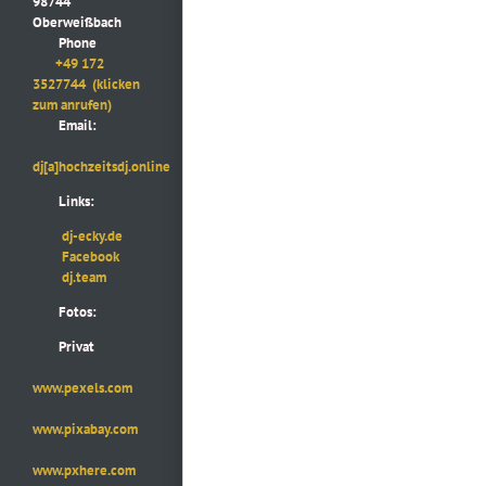
98744
Oberweißbach
Phone
+49 172
3527744
(klicken
zum anrufen)
Email:
dj[a]hochzeitsdj.online
Links:
dj-ecky.de
Facebook
dj.team
Fotos:
Privat
www.pexels.com
www.pixabay.com
www.pxhere.com