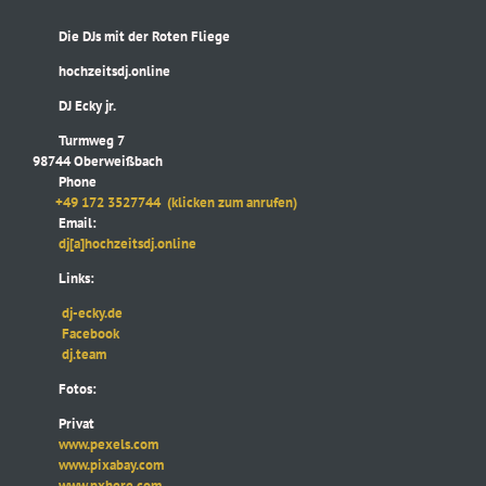
Die DJs mit der Roten Fliege
hochzeitsdj.online
DJ Ecky jr.
Turmweg 7
98744 Oberweißbach
Phone
+49 172 3527744
(klicken zum anrufen)
Email:
dj[a]hochzeitsdj.online
Links:
dj-ecky.de
Facebook
dj.team
Fotos:
Privat
www.pexels.com
www.pixabay.com
www.pxhere.com