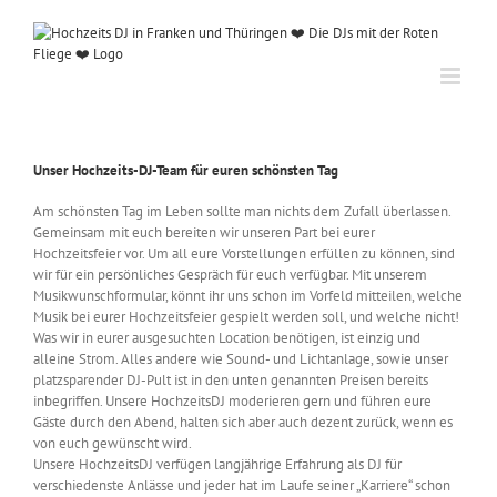
Zum
Inhalt
springen
Unser Hochzeits-DJ-Team für euren schönsten Tag
Am schönsten Tag im Leben sollte man nichts dem Zufall überlassen.
Gemeinsam mit euch bereiten wir unseren Part bei eurer
Hochzeitsfeier vor. Um all eure Vorstellungen erfüllen zu können, sind
wir für ein persönliches Gespräch für euch verfügbar. Mit unserem
Musikwunschformular, könnt ihr uns schon im Vorfeld mitteilen, welche
Musik bei eurer Hochzeitsfeier gespielt werden soll, und welche nicht!
Was wir in eurer ausgesuchten Location benötigen, ist einzig und
alleine Strom. Alles andere wie Sound- und Lichtanlage, sowie unser
platzsparender DJ-Pult ist in den unten genannten Preisen bereits
inbegriffen. Unsere HochzeitsDJ moderieren gern und führen eure
Gäste durch den Abend, halten sich aber auch dezent zurück, wenn es
von euch gewünscht wird.
Unsere HochzeitsDJ verfügen langjährige Erfahrung als DJ für
verschiedenste Anlässe und jeder hat im Laufe seiner „Karriere“ schon