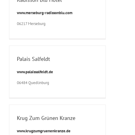
www.merseburg-radissonblu.com
06217 Merseburg
Palais Salfeldt
www.palaissalfeldt.de
06484 Quedlinburg
Krug Zum Grünen Kranze
www.krugzumgruenenkranze.de