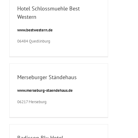
Hotel Schlossmuehle Best
Western
www.bestwestern.de
06484 Quedlinburg
Merseburger Ständehaus
www.merseburg-staendehaus.de
06217 Merseburg
Radisson Blu Hotel