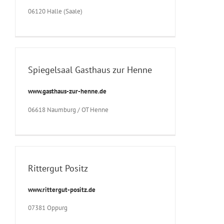
06120 Halle (Saale)
Spiegelsaal Gasthaus zur Henne
www.gasthaus-zur-henne.de
06618 Naumburg / OT Henne
Rittergut Positz
www.rittergut-positz.de
07381 Oppurg