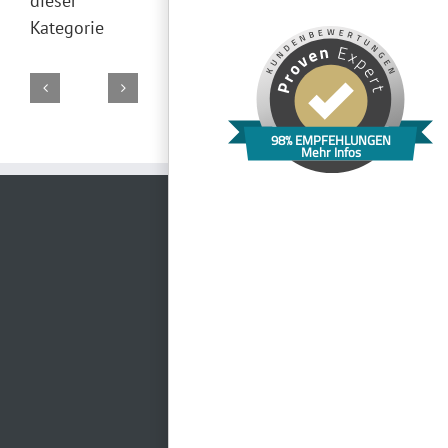
dieser
Kategorie
Gasthof
98% EMPFEHLUNGEN
Dauphin
Mehr Infos
Zum
Casa
Hotel
Kosbacher
Speed
Grünen
Fontana
HerzogsPark
Stadl
Event
Baum