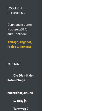
Instagram
LOCATION
GEFUNDEN ?
Dann bucht euren
HochzeitsDJ für
eure Location:
Anfrage, Angebot,
Preise & Kontakt
KONTAKT
Die DJs mit der
Roten Fliege
hochzeitsdj.online
DJ Ecky jr.
Turmweg 7