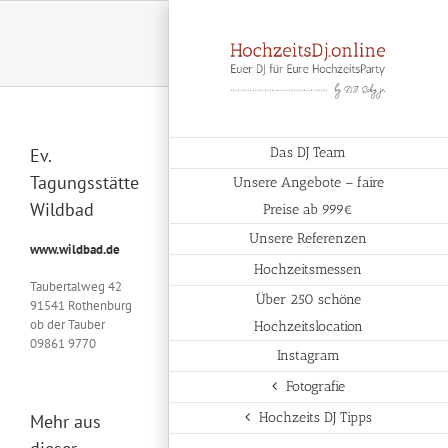
Zum
Inhalt
springen
Ev.
Das DJ Team
Tagungsstätte
Unsere Angebote – faire
Wildbad
Preise ab 999€
Unsere Referenzen
www.wildbad.de
Hochzeitsmessen
Taubertalweg 42
Über 250 schöne
91541 Rothenburg
ob der Tauber
Hochzeitslocation
09861 9770
Instagram
Fotografie
Hochzeits DJ Tipps
Mehr aus