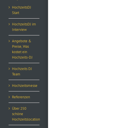
HochzeitsDJ
Start
HochzeitsDJ im
Interview
Angebote &
Preise, Was
kostet ein
Hochzeits-DJ
Hochzeits DJ
Team
Hochzeitsmesse
Referenzen
Über 250
schöne
Hochzeitslocation