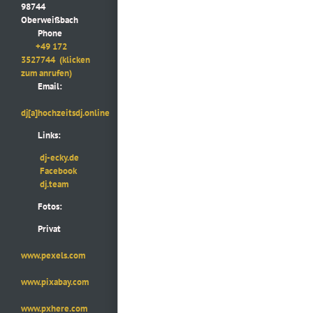
98744
Oberweißbach
Phone
+49 172
3527744
(klicken
zum anrufen)
Email:
dj[a]hochzeitsdj.online
Links:
dj-ecky.de
Facebook
dj.team
Fotos:
Privat
www.pexels.com
www.pixabay.com
www.pxhere.com