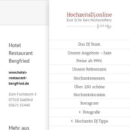
Zum
Inhalt
springen
Hotel
Das DJ Team
Restaurant
Unsere Angebote – faire
Bergfried
Preise ab 999€
Unsere Referenzen
www.hotel-
restaurant-
Hochzeitsmessen
bergfried.de
Über 250 schöne
Zum Fuchsturm 5
Hochzeitslocation
07318 Saalfeld
Instagram
03671 55440
Fotografie
Hochzeits DJ Tipps
Mehr aus