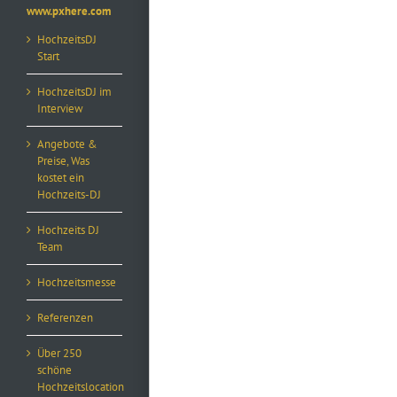
www.pxhere.com
HochzeitsDJ
Start
HochzeitsDJ im
Interview
Angebote &
Preise, Was
kostet ein
Hochzeits-DJ
Hochzeits DJ
Team
Hochzeitsmesse
Referenzen
Über 250
schöne
Hochzeitslocation