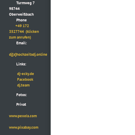
Turmweg 7
98744
Oberweißbach
Phone
+49 172
3527744
(klicken
zum anrufen)
Email:
dj[a]hochzeitsdj.online
Links:
dj-ecky.de
Facebook
dj.team
Fotos:
Privat
www.pexels.com
www.pixabay.com