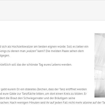
sich als Hochzeitswalzer am besten eignen würde. Soll es lieber ein
 Songs zu denen man „walzen“ kann? Die meisten Paare sehen dem
ntgegen.
hließlich soll das der schönste Tag eures Lebens werden.
r gebt eurem DJ ein diskretes Zeichen, dass der Tanz eröffnet werden
eure Gäste zur Tanzfläche bitten, um dort einen Kreis zu bilden. Er
ordert die Braut den Schwiegervater und der Bräutigam seine
machen. Nach wenigen Minuten seid ihr auf jeden Fall nicht mehr alleine auf der T