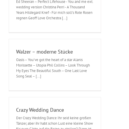
Ed Sheeran – Perfect Lifehouse - You and me ext.
wedding version Christina Perri - A Thousand
Years Hildegard Knef - Für mich soll's Rote Rosen
regnen Geoff Love Orchestra [...]
Walzer – moderne Stücke
Oasis – You've got the heart of a star Alanis
Morissette – Utopia Phil Collins – Look Through
My Eyes The Beautiful South – One Last Love
Song Seal – [...]
Crazy Wedding Dance
Der Crazy Wedding Dance Ihr seid keine großen
Tänzer, aber ihr habt schon Lust eine kleine Show
für eure Gäste auf die Beine zu stellen? Dann ist