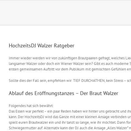
Zum
Inhalt
springen
HochzeitsDJ Walzer Ratgeber
Immer wieder werden wir von zukünftigen Brautpaaren gefragt, welches Lied 
langsamer Walzer oder doch ein Wiener Walzer sein? Gibt es auch moderne
ersten gemeinsamen Auftritt vor dem Publikum mit gemischten Gefühlen e
Sollte dies der Fall sein, empfehlen wir: TIEF DURCHATMEN, kein Stress – sc
Ablauf des Eröffnungstanzes – Der Braut Walzer
Folgendes hat sich bewährt:
Das Essen war perfekt – ein paar Reden haben wir hinter uns gebracht und ih
kann. Der HochzeitsDJ wird das Ganze mit einer kleinen Ansage verbinden und 
spielt euren Brautwalzer ein und ihr tanzt so lange, wie ihr möchtet. Dann f
Schwiegermutter auf. Alternativ kann der DJ auch die Ansage „Alles Walzer“ 