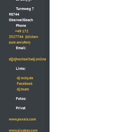
Turmweg 7
98744
Oberweißbach
Phone
+49 172
3527744
(klicken
zum anrufen)
Email:
dj[a]hochzeitsdj.online
Links:
dj-ecky.de
Facebook
dj.team
Fotos:
Privat
www.pexels.com
www.pixabay.com