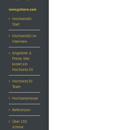
www.pxhere.com
HochzeitsDJ
Start
HochzeitsDJ im
Interview
Angebote &
Preise, Was
kostet ein
Hochzeits-DJ
Hochzeits DJ
Team
Hochzeitsmesse
Referenzen
Über 250
schöne