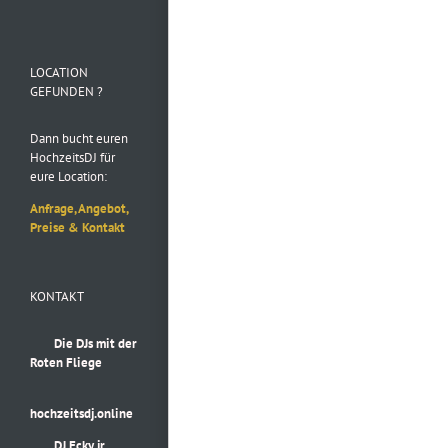
Folge uns auf
Instagram
LOCATION
GEFUNDEN ?
Dann bucht euren
HochzeitsDJ für
eure Location:
Anfrage, Angebot,
Preise & Kontakt
KONTAKT
Die DJs mit der
Roten Fliege
hochzeitsdj.online
DJ Ecky jr.