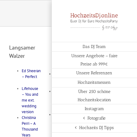
Zum
Inhalt
springen
Langsamer
Das DJ Team
Walzer
Unsere Angebote – faire
Preise ab 999€
Ed Sheeran
Unsere Referenzen
Banana
– Perfect
Fischbones
Hochzeitsmessen
– So Old
Lifehouse
Curtis
Über 250 schöne
– You and
Tigers – I
Hochzeitslocation
me ext.
Wonder
wedding
Why
Instagram
version
Elton John
Christina
Fotografie
– Can You
Perri – A
Feel The
Hochzeits DJ Tipps
Thousand
Love
Years