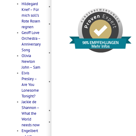
Tonight
Hildegard
Rosenstolz
Knef – Für
– Tag In
mich soll’s
Berlin
Rote Rosen
Norah
regnen
Jones –
Geoff Love
Come
Orchestra –
Away With
98% EMPFEHLUNGEN
Anniversary
Mehr Infos
Me
Song
Simply
Olivia
Red – If
Newton
You Don’t
John – Sam
Know Me
Elvis
By Now
Presley –
Lionel
Are You
Richie –
Lonesome
Three
Tonight?
Times A
Jackie de
Lady
Shannon –
Journey –
What the
Open Arms
World
Frank
needs now
Sinatra –
Engelbert
Moon