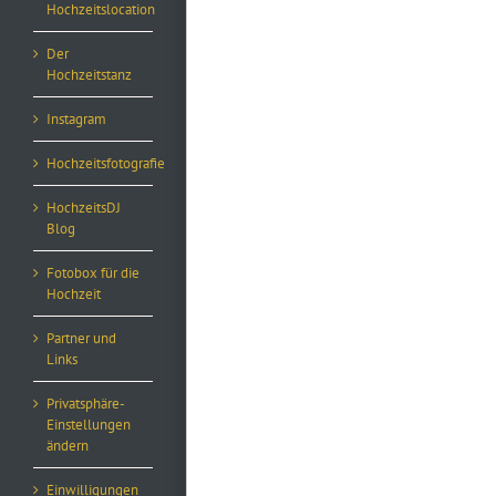
Hochzeitslocation
Der
Hochzeitstanz
Instagram
Hochzeitsfotografie
HochzeitsDJ
Blog
Fotobox für die
Hochzeit
Partner und
Links
Privatsphäre-
Einstellungen
ändern
Einwilligungen