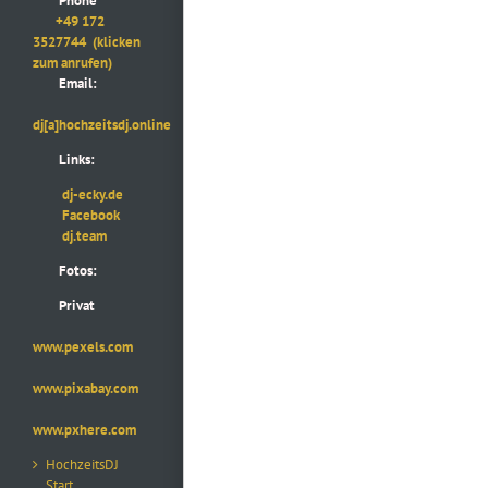
Phone
+49 172
3527744
(klicken
zum anrufen)
Email:
dj[a]hochzeitsdj.online
Links:
dj-ecky.de
Facebook
dj.team
Fotos:
Privat
www.pexels.com
www.pixabay.com
www.pxhere.com
HochzeitsDJ
Start