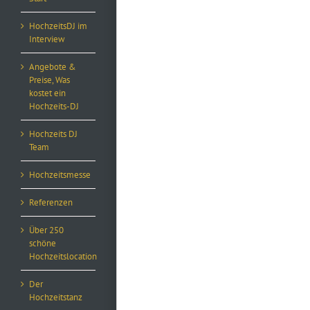
HochzeitsDJ im
Interview
Angebote &
Preise, Was
kostet ein
Hochzeits-DJ
Hochzeits DJ
Team
Hochzeitsmesse
Referenzen
Über 250
schöne
Hochzeitslocation
Der
Hochzeitstanz