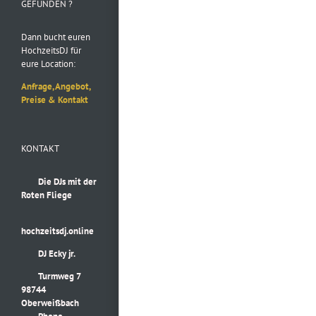
GEFUNDEN ?
Dann bucht euren
HochzeitsDJ für
eure Location:
Anfrage, Angebot,
Preise & Kontakt
KONTAKT
Die DJs mit der
Roten Fliege
hochzeitsdj.online
DJ Ecky jr.
Turmweg 7
98744
Oberweißbach