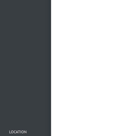
Mehr laden…
Folge uns auf
Instagram
LOCATION