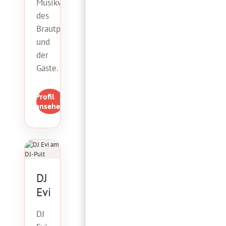
Musikwünsche
des
Brautpaares
und
der
Gäste.
Profil
ansehen
DJ
Evi
DJ