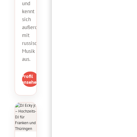
und
kennt
sich
außerdem
mit
russischer
Musik
aus.
Profil
ansehen