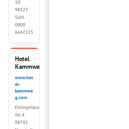
10
98527
Suhl
0800
6647225
Hotel
Kammweg
www.hot
el-
kammwe
g.com
Ehringshäuser
Str. 4
98701