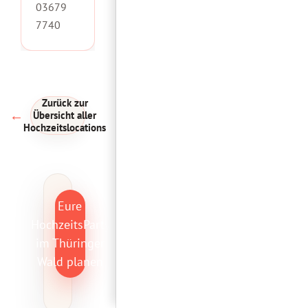
03679
7740
Zurück zur
←
Übersicht aller
Hochzeitslocations
Eure
HochzeitsParty
im Thüringer
Wald planen