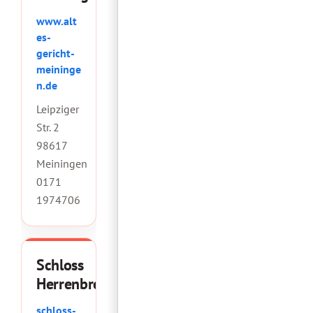
www.alt
es-
gericht-
meininge
n.de
Leipziger
Str. 2
98617
Meiningen
0171
1974706
Schloss
Herrenbreitungen
schloss-