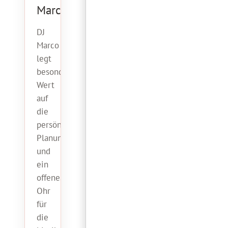
Marco
DJ
Marco
legt
besonderen
Wert
auf
die
persönliche
Planung
und
ein
offenes
Ohr
für
die