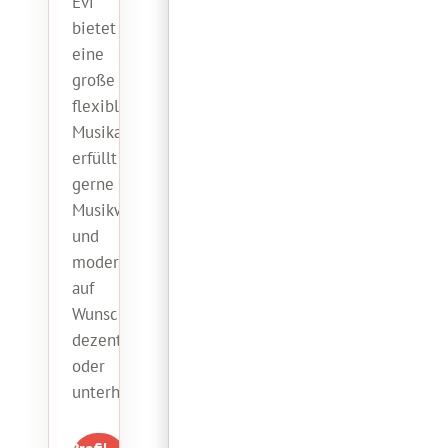
Evi
bietet
eine
große
flexible
Musikauswahl,
erfüllt
gerne
Musikwünsche
und
moderiert
auf
Wunsch
dezent
oder
unterhaltsam.