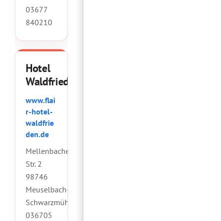
03677
840210
Hotel
Waldfrieden
www.flai
r-hotel-
waldfrie
den.de
Mellenbacher
Str. 2
98746
Meuselbach-
Schwarzmühle
036705