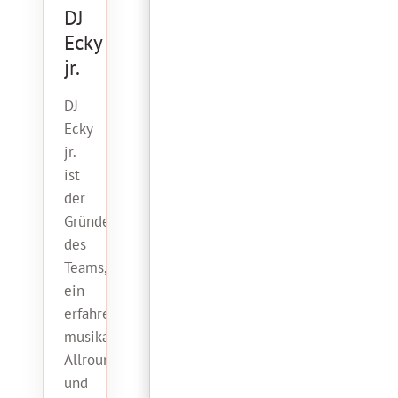
DJ
Ecky
jr.
DJ
Ecky
jr.
ist
der
Gründer
des
Teams,
ein
erfahrener
musikalischer
Allrounder
und