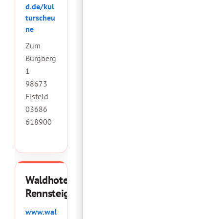
d.de/kul
turscheu
ne
Zum
Burgberg
1
98673
Eisfeld
0
3686
618900
Waldhotel
Rennsteighöhe
www.wal