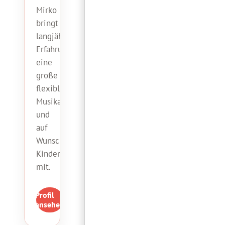
Mirko
bringt
langjährige
Erfahrung,
eine
große
flexible
Musikauswahl
und
auf
Wunsch
Kinderanimation
mit.
Profil
ansehen