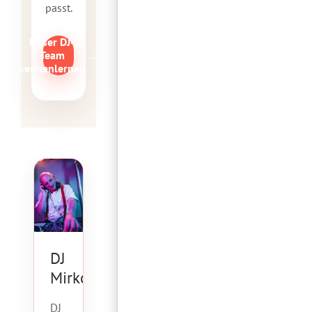
passt.
Unser DJ-
→
Team
kennenlernen
DJ
Mirko
DJ