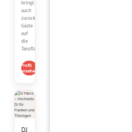
bringt
auch
zurückhaltende
Gäste
auf
die
Tanzfläche.
Profil
ansehen
DJ