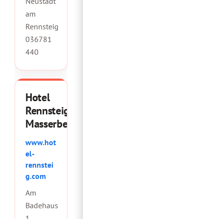
Neustadt
am
Rennsteig
036781
440
Hotel
Rennsteig
Masserberg
www.hot
el-
rennstei
g.com
Am
Badehaus
1