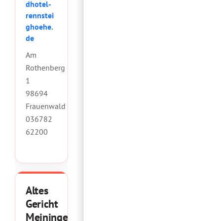
dhotel-
rennstei
ghoehe.
de
Am
Rothenberg
1
98694
Frauenwald
0
36782
62200
Altes
Gericht
Meiningen