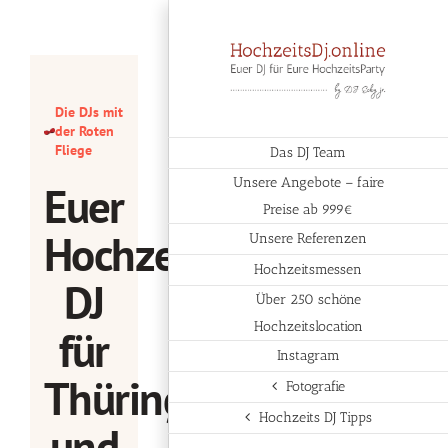
Zum
Inhalt
springen
Die DJs mit
der Roten
Fliege
Das DJ Team
Unsere Angebote – faire
Euer
Preise ab 999€
Hochzeits-
Unsere Referenzen
Hochzeitsmessen
DJ
Über 250 schöne
Hochzeitslocation
für
Instagram
Thüringen
Fotografie
Hochzeits DJ Tipps
und