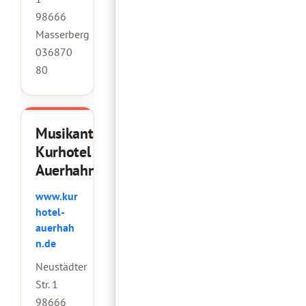
98666
Masserberg
036870
80
Musikantenscheune
Kurhotel
Auerhahn
www.kur
hotel-
auerhah
n.de
Neustädter
Str. 1
98666