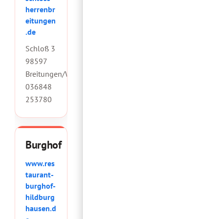
herrenbr
eitungen
.de
Schloß 3
98597
Breitungen/Werra
036848
253780
Burghof
www.res
taurant-
burghof-
hildburg
hausen.d