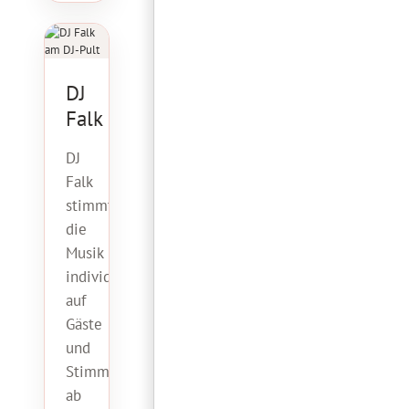
DJ
Falk
DJ
Falk
stimmt
die
Musik
individuell
auf
Gäste
und
Stimmung
ab