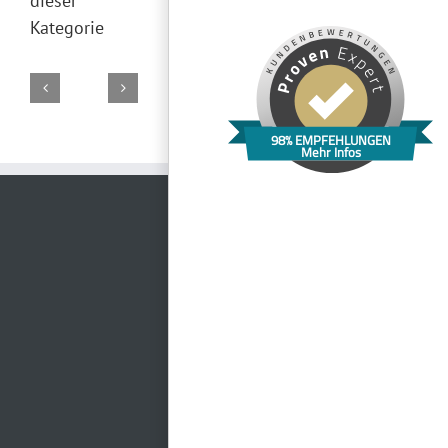
dieser
Kategorie
98% EMPFEHLUNGEN
Kulturscheune
Altes
Mehr Infos
Waldhotel
Schloss
Feriendorf
Gericht
Burghof
Rennsteighöhe
Herrenbreitungen
Auenland
Meiningen