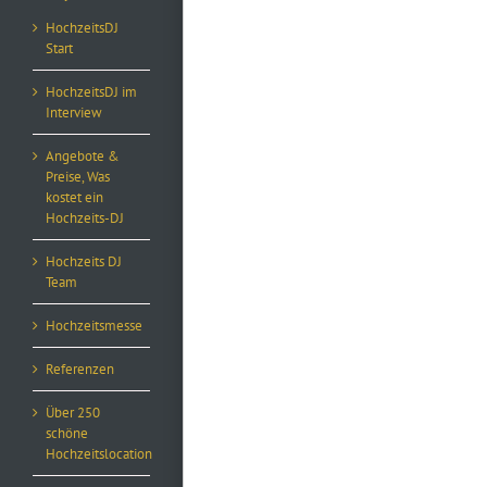
HochzeitsDJ
Start
HochzeitsDJ im
Interview
Angebote &
Preise, Was
kostet ein
Hochzeits-DJ
Hochzeits DJ
Team
Hochzeitsmesse
Referenzen
Über 250
schöne
Hochzeitslocation