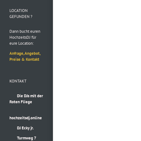
Instagram
LOCATION
GEFUNDEN ?
Dann bucht euren
HochzeitsDJ für
eure Location:
Anfrage, Angebot,
Preise & Kontakt
KONTAKT
Die DJs mit der
Roten Fliege
hochzeitsdj.online
DJ Ecky jr.
Turmweg 7