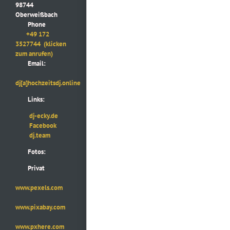
98744
Oberweißbach
Phone
+49 172
3527744
(klicken
zum anrufen)
Email:
dj[a]hochzeitsdj.online
Links:
dj-ecky.de
Facebook
dj.team
Fotos:
Privat
www.pexels.com
www.pixabay.com
www.pxhere.com