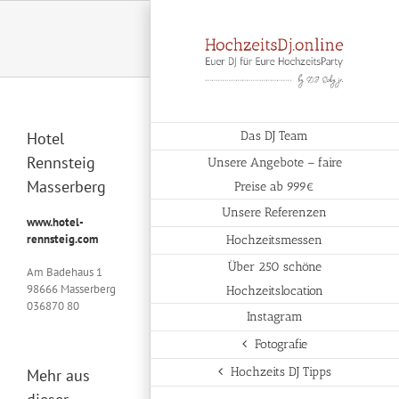
Zum
Inhalt
springen
Hotel
Das DJ Team
Rennsteig
Unsere Angebote – faire
Masserberg
Preise ab 999€
Unsere Referenzen
www.hotel-
rennsteig.com
Hochzeitsmessen
Über 250 schöne
Am Badehaus 1
98666 Masserberg
Hochzeitslocation
036870 80
Instagram
Fotografie
Hochzeits DJ Tipps
Mehr aus