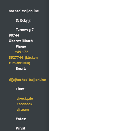
hochzeitsdj.online
DJ Ecky jr.
Turmweg 7
98744
Oberweißbach
Phone
+49 172
3527744
(klicken
zum anrufen)
Email:
dj[a]hochzeitsdj.online
Links:
dj-ecky.de
Facebook
dj.team
Fotos:
Privat