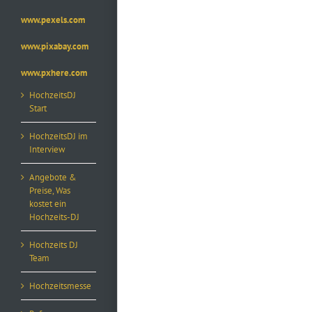
www.pexels.com
www.pixabay.com
www.pxhere.com
HochzeitsDJ
Start
HochzeitsDJ im
Interview
Angebote &
Preise, Was
kostet ein
Hochzeits-DJ
Hochzeits DJ
Team
Hochzeitsmesse