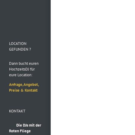
Folge uns auf
Instagram
LOCATION
GEFUNDEN ?
Dann bucht euren
HochzeitsDJ für
eure Location:
Anfrage, Angebot,
Preise & Kontakt
KONTAKT
Die DJs mit der
Roten Fliege