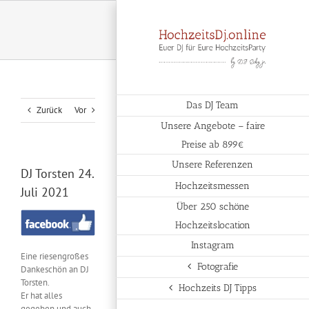
Zum
Inhalt
springen
Das DJ Team
Zurück
Vor
Unsere Angebote – faire
Preise ab 899€
Unsere Referenzen
DJ Torsten 24.
Hochzeitsmessen
Juli 2021
Über 250 schöne
Hochzeitslocation
Instagram
Eine riesengroßes
Fotografie
Dankeschön an DJ
Torsten.
Hochzeits DJ Tipps
Er hat alles
gegeben und auch