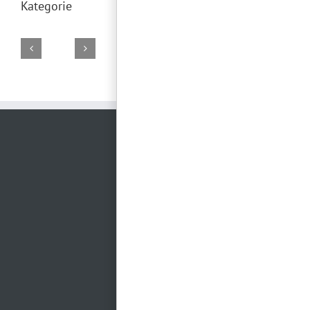
Kategorie
DJ
DJ
DJ
DJ
DJ
Marco
Torsten
Falk
Torsten
Torsten
02.
19.
29.
28.
26.
August
Juli
Juni
Juni
Juni
2026
2026
2026
2026
2026