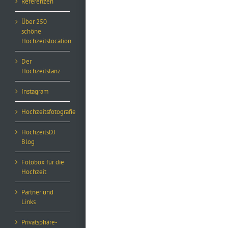
Referenzen
Über 250
schöne
Hochzeitslocation
Der
Hochzeitstanz
Instagram
Hochzeitsfotografie
HochzeitsDJ
Blog
Fotobox für die
Hochzeit
Partner und
Links
Privatsphäre-