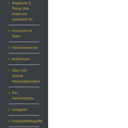
Angebote &
Preise, Was
kostet ein
Hochzeits-DJ
Hochzeits DJ
Team
Hochzeitsmesse
Referenzen
Über 250
schöne
Hochzeitslocation
Der
Hochzeitstanz
Instagram
Hochzeitsfotografie