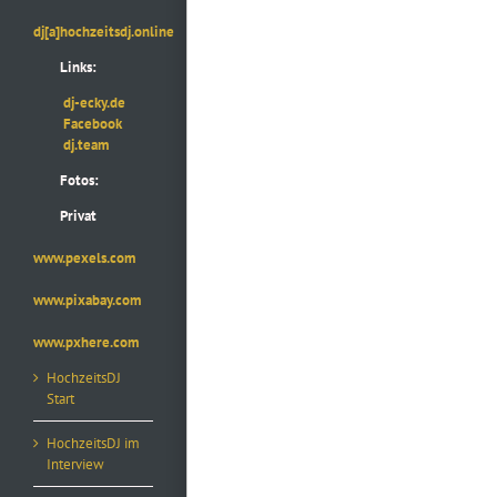
dj[a]hochzeitsdj.online
Links:
dj-ecky.de
Facebook
dj.team
Fotos:
Privat
www.pexels.com
www.pixabay.com
www.pxhere.com
HochzeitsDJ
Start
HochzeitsDJ im
Interview