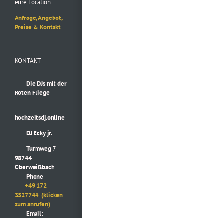
eure Location:
Anfrage, Angebot,
Preise & Kontakt
KONTAKT
Die DJs mit der
Roten Fliege
hochzeitsdj.online
DJ Ecky jr.
Turmweg 7
98744
Oberweißbach
Phone
+49 172
3527744
(klicken
zum anrufen)
Email: