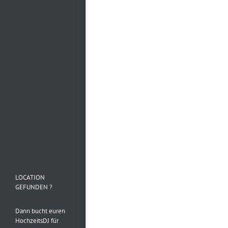
Mehr laden…
Folge uns auf
Instagram
LOCATION
GEFUNDEN ?
Dann bucht euren
HochzeitsDJ für