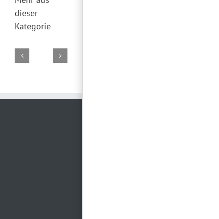
dieser
Kategorie
DJ
DJ
DJ
DJ
DJ
Marco
Torsten
Falk
Torsten
Torsten
02.
19.
29.
28.
26.
August
Juli
Juni
Juni
Juni
2026
2026
2026
2026
2026