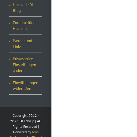
HochzeitsDJ
Blog
Fotobox für die
Hochzeit
Partner und
Links
Privatsphäre-
Einstellungen
ändern
Einwilligungen
widerrufen
Copyright 2012 -
2026 DJ Ecky jr. | All
Rights Reserved |
Powered by
Jens