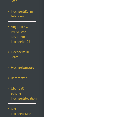
Start
HochzeitsDJ im
Interview
Angebote &
Preise, Was
kostet ein
Hochzeits-DJ
Hochzeits DJ
Team
Hochzeitsmesse
Referenzen
Über 250
schöne
Hochzeitslocation
Der
Hochzeitstanz