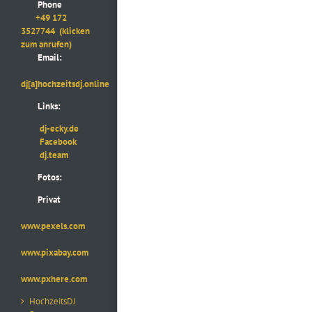
Phone
+49 172
3527744
(klicken
zum anrufen)
Email:
dj[a]hochzeitsdj.online
Links:
dj-ecky.de
Facebook
dj.team
Fotos:
Privat
www.pexels.com
www.pixabay.com
www.pxhere.com
HochzeitsDJ