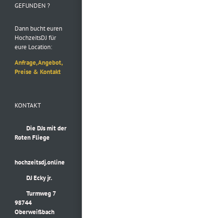
GEFUNDEN ?
Dann bucht euren
HochzeitsDJ für
eure Location:
Anfrage, Angebot,
Preise & Kontakt
KONTAKT
Die DJs mit der
Roten Fliege
hochzeitsdj.online
DJ Ecky jr.
Turmweg 7
98744
Oberweißbach