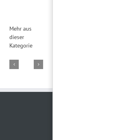
Mehr aus
dieser
Kategorie
DJ
DJ
DJ
DJ
DJ
Marco
Torsten
Falk
Torsten
Torsten
02.
19.
29.
28.
26.
August
Juli
Juni
Juni
Juni
2026
2026
2026
2026
2026