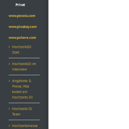
Privat
www.pexels.com
www.pixabay.com
www.pxhere.com
HochzeitsDJ
Start
HochzeitsDJ im
Interview
Angebote &
Preise, Was
kostet ein
Hochzeits-DJ
Hochzeits DJ
Team
Hochzeitsmesse