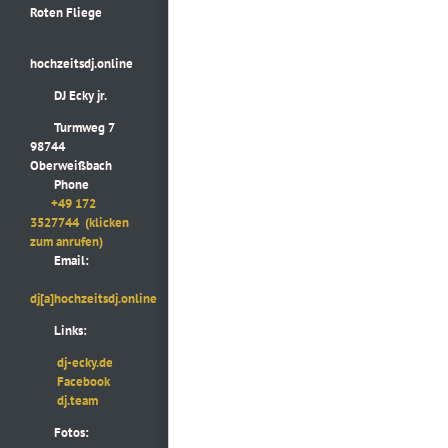
Roten Fliege
hochzeitsdj.online
DJ Ecky jr.
Turmweg 7
98744
Oberweißbach
Phone
+49 172
3527744
(klicken
zum anrufen)
Email:
dj[a]hochzeitsdj.online
Links:
dj-ecky.de
Facebook
dj.team
Fotos: