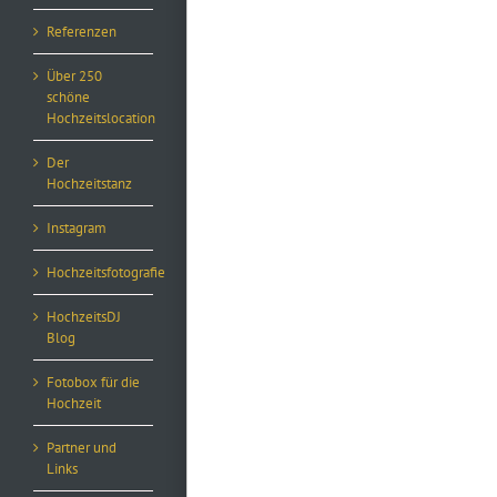
Referenzen
Über 250
schöne
Hochzeitslocation
Der
Hochzeitstanz
Instagram
Hochzeitsfotografie
HochzeitsDJ
Blog
Fotobox für die
Hochzeit
Partner und
Links