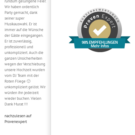
rundum gelungene Feier.
Wir haben ordentlich
Party gemacht, dank
seiner super
Musikauswahl. Er ist
immer auf die Wünsche
der Gäste eingegangen.
Er ist zuverlässig,
98% EMPFEHLUNGEN
Mehr Infos
professionell und
unkompliziert. Auch die
ganzen Unsicherheiten
wegen der Verschiebung
unsere Hochzeit wurden
vom DJ Team mit der
Roten Fliege 🙂
unkompliziert gelöst. Wir
würden ihn jederzeit
wieder buchen. Vielen
Dank Murat !!!
nachzulesen auf
Provenexpert