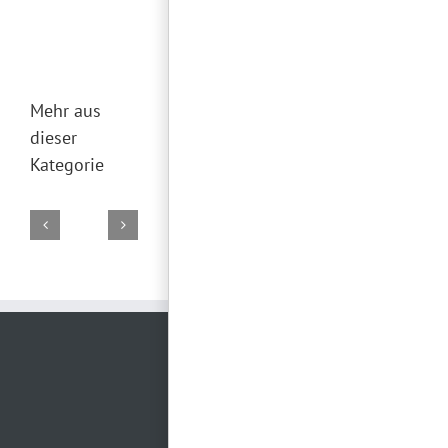
Mehr aus
dieser
Kategorie
DJ
DJ
DJ
DJ
DJ
Marco
Torsten
Falk
Torsten
Torsten
02.
19.
29.
28.
26.
August
Juli
Juni
Juni
Juni
2026
2026
2026
2026
2026