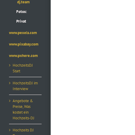
dj.team
Fotos:
Privat
www.pexels.com
www.pixabay.com
www.pxhere.com
HochzeitsDJ
Start
HochzeitsDJ im
Interview
Angebote &
Preise, Was
kostet ein
Hochzeits-DJ
Hochzeits DJ