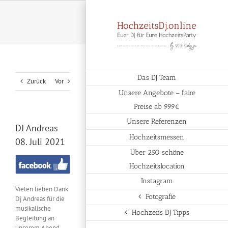
Zum
Inhalt
springen
Das DJ Team
Zurück
Vor
Unsere Angebote – faire
Preise ab 999€
Unsere Referenzen
DJ Andreas
Hochzeitsmessen
08. Juli 2021
Über 250 schöne
Hochzeitslocation
Instagram
Vielen lieben Dank
Fotografie
Dj Andreas für die
musikalische
Hochzeits DJ Tipps
Begleitung an
unserem Abend.