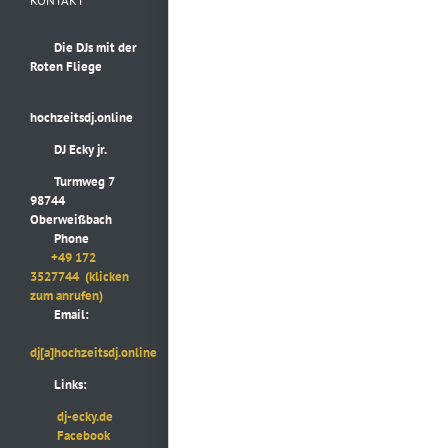
KONTAKT
Die DJs mit der
Roten Fliege
hochzeitsdj.online
DJ Ecky jr.
Turmweg 7
98744
Oberweißbach
Phone
+49 172
3527744
(klicken
zum anrufen)
Email:
dj[a]hochzeitsdj.online
Links:
dj-ecky.de
Facebook