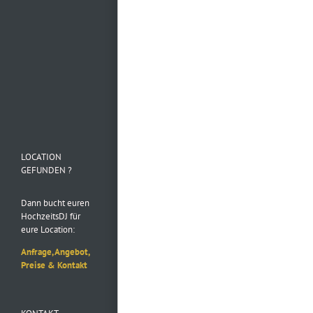
Mehr laden…
Folge uns auf
Instagram
LOCATION
GEFUNDEN ?
Dann bucht euren
HochzeitsDJ für
eure Location:
Anfrage, Angebot,
Preise & Kontakt