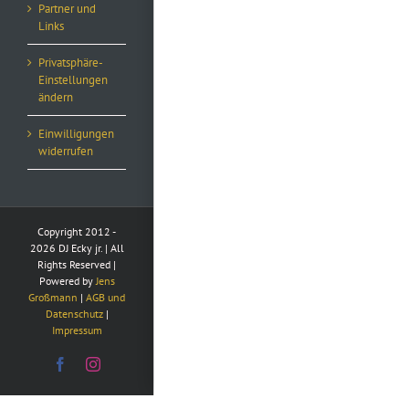
Partner und
Links
Privatsphäre-
Einstellungen
ändern
Einwilligungen
widerrufen
Copyright 2012 -
2026 DJ Ecky jr. | All
Rights Reserved |
Powered by
Jens
Großmann
|
AGB und
Datenschutz
|
Impressum
Facebook
Instagram
Consent Management Platform von Real Cookie Banner