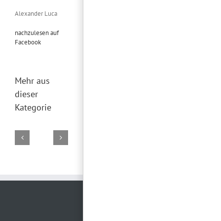
Alexander Luca
nachzulesen auf
Facebook
Mehr aus
dieser
Kategorie
DJ
DJ
DJ
DJ
DJ
Marco
Torsten
Falk
Torsten
Torsten
02.
19.
29.
28.
26.
August
Juli
Juni
Juni
Juni
2026
2026
2026
2026
2026