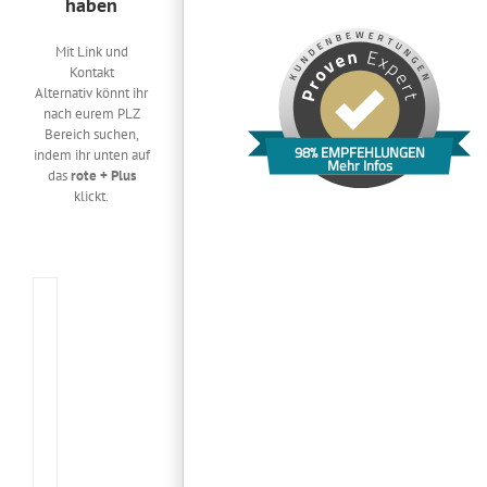
haben
Mit Link und
Kontakt
Alternativ könnt ihr
nach eurem PLZ
Bereich suchen,
98% EMPFEHLUNGEN
indem ihr unten auf
Mehr Infos
das
rote + Plus
klickt.
K
u
l
t
u
r