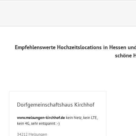
Zum
Inhalt
springen
Empfehlenswerte Hochzeitslocations in Hessen und 
schöne H
Dorfgemeinschaftshaus Kirchhof
www.melsungen-kirchhof.de
kein Netz, kein LTE,
kein 4G, sehr entspannt :-)
34212 Melsungen