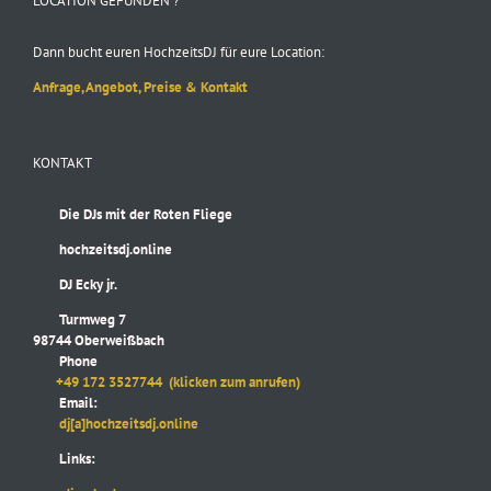
LOCATION GEFUNDEN ?
Dann bucht euren HochzeitsDJ für eure Location:
Anfrage, Angebot, Preise & Kontakt
KONTAKT
Die DJs mit der Roten Fliege
hochzeitsdj.online
DJ Ecky jr.
Turmweg 7
98744 Oberweißbach
Phone
+49 172 3527744
(klicken zum anrufen)
Email:
dj[a]hochzeitsdj.online
Links: