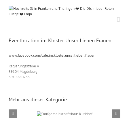
Zum
Inhalt
springen
Eventlocation im Kloster Unser Lieben Frauen
www.facebook.com/cafe.im.kloster.unser.lieben.frauen
Regierungsstraße 4
39104 Magdeburg
391 5650233
Mehr aus dieser Kategorie
emeinschaftshaus
Schlo
Kirchhof
Wil