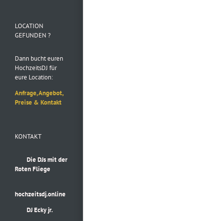
Folge uns auf
Instagram
LOCATION
GEFUNDEN ?
Dann bucht euren
HochzeitsDJ für
eure Location:
Anfrage, Angebot,
Preise & Kontakt
KONTAKT
Die DJs mit der
Roten Fliege
hochzeitsdj.online
DJ Ecky jr.