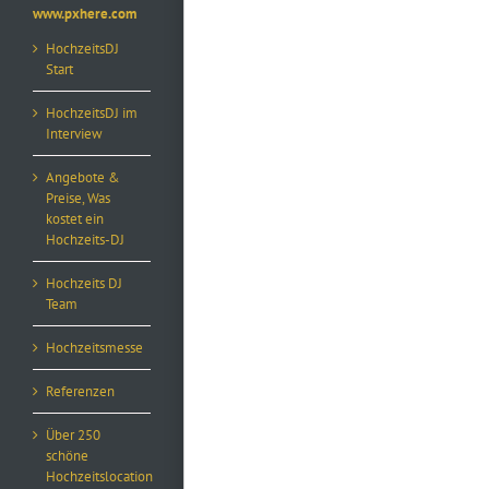
www.pxhere.com
HochzeitsDJ
Start
HochzeitsDJ im
Interview
Angebote &
Preise, Was
kostet ein
Hochzeits-DJ
Hochzeits DJ
Team
Hochzeitsmesse
Referenzen
Über 250
schöne
Hochzeitslocation