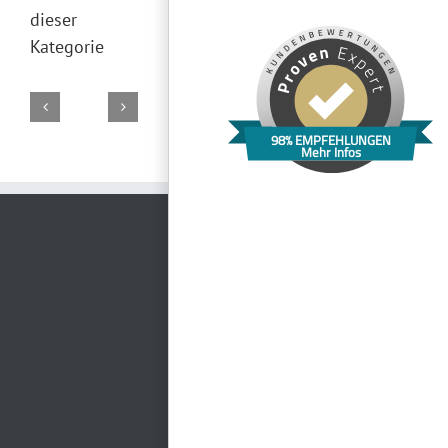
dieser
Kategorie
98% EMPFEHLUNGEN
Mehr Infos
Reithalle
Normannenhaus
Theatercafe
Jembopark
Rittergut
Schloss
Jena
Jena
Jena
Positz
Heidecksburg