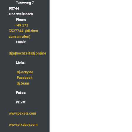
Turmweg 7
98744
Oberweißbach
Phone
+49 172
3527744
(klicken
zum anrufen)
Email:
dj[a]hochzeitsdj.online
Links:
dj-ecky.de
Facebook
dj.team
Fotos:
Privat
www.pexels.com
www.pixabay.com