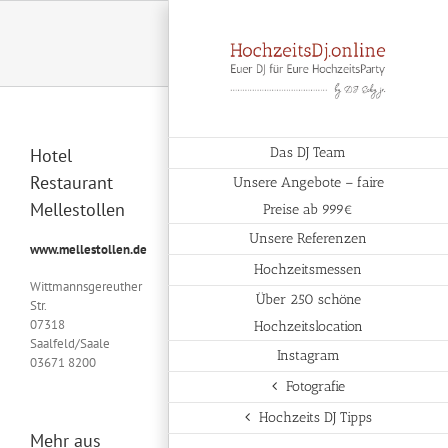
Zum
Inhalt
springen
Hotel
Das DJ Team
Restaurant
Unsere Angebote – faire
Mellestollen
Preise ab 999€
Unsere Referenzen
www.mellestollen.de
Hochzeitsmessen
Wittmannsgereuther
Über 250 schöne
Str.
07318
Hochzeitslocation
Saalfeld/Saale
Instagram
03671 8200
Fotografie
Hochzeits DJ Tipps
Mehr aus