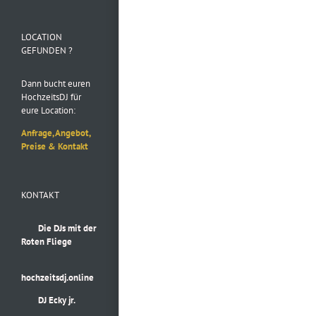
Folge uns auf
Instagram
LOCATION
GEFUNDEN ?
Dann bucht euren
HochzeitsDJ für
eure Location:
Anfrage, Angebot,
Preise & Kontakt
KONTAKT
Die DJs mit der
Roten Fliege
hochzeitsdj.online
DJ Ecky jr.