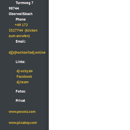
Turmweg 7
98744
Oberweißbach
Phone
+49 172
3527744
(klicken
zum anrufen)
Email:
dj[a]hochzeitsdj.online
Links:
dj-ecky.de
Facebook
dj.team
Fotos:
Privat
www.pexels.com
www.pixabay.com