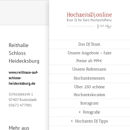
Zum
Inhalt
springen
Reithalle
Das DJ Team
Schloss
Unsere Angebote – faire
Heidecksburg
Preise ab 999€
Unsere Referenzen
www.reithaus-auf-
schloss-
Hochzeitsmessen
heidecksburg.de
Über 250 schöne
Schlossbezirk 1
Hochzeitslocation
07407 Rudolstadt
Instagram
03672 477981
Fotografie
Hochzeits DJ Tipps
Mehr aus