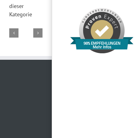
dieser
Kategorie
98% EMPFEHLUNGEN
Mehr Infos
Normannenhaus
Theatercafe
Jembopark
Rittergut
Paradiescafé
Jena
Jena
Jena
Positz
Jena