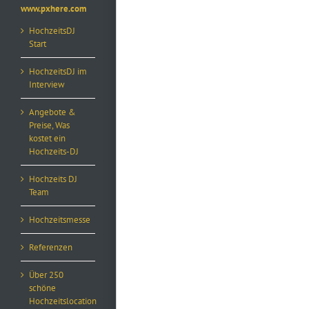
www.pxhere.com
HochzeitsDJ
Start
HochzeitsDJ im
Interview
Angebote &
Preise, Was
kostet ein
Hochzeits-DJ
Hochzeits DJ
Team
Hochzeitsmesse
Referenzen
Über 250
schöne
Hochzeitslocation