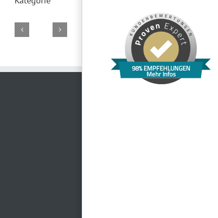
Kategorie
Reithalle
Normannenhaus
Theatercafe
Jembopark
Rittergut
Schloss
98% EMPFEHLUNGEN
Jena
Jena
Jena
Positz
Mehr Infos
Heidecksburg