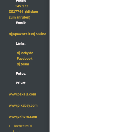
Phone
+49 172
3527744
(klicken
zum anrufen)
Email:
dj[a]hochzeitsdj.online
Links:
dj-ecky.de
Facebook
dj.team
Fotos:
Privat
www.pexels.com
www.pixabay.com
www.pxhere.com
HochzeitsDJ
Start