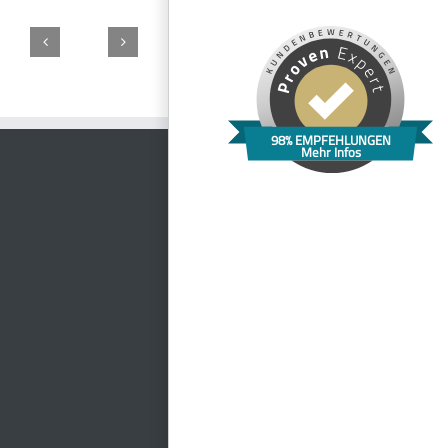
Bootshaus
Goldene
Domäne
Kloster
Stadtschloß
Restaurant
Rose
Schaumburg
Banz
Lichtenfels
im
98% EMPFEHLUNGEN
Hain
Mehr Infos