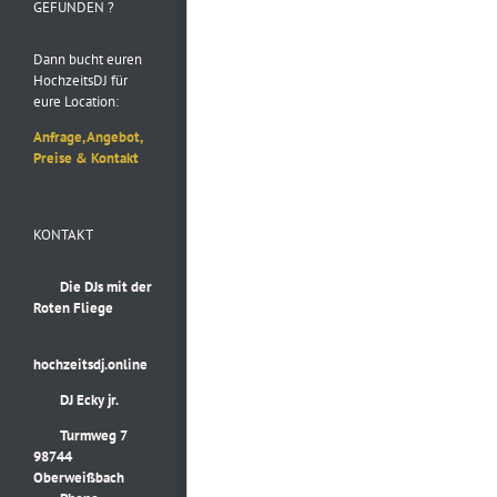
GEFUNDEN ?
Dann bucht euren
HochzeitsDJ für
eure Location:
Anfrage, Angebot,
Preise & Kontakt
KONTAKT
Die DJs mit der
Roten Fliege
hochzeitsdj.online
DJ Ecky jr.
Turmweg 7
98744
Oberweißbach