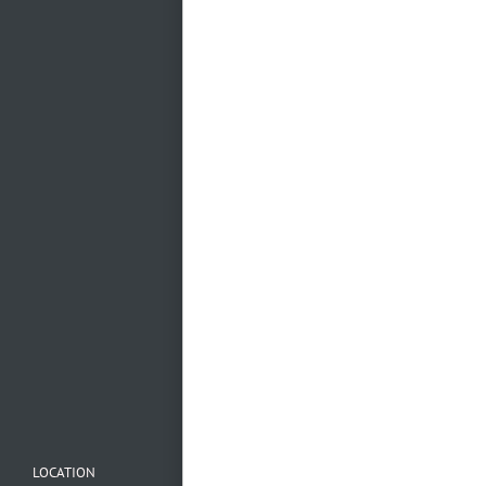
Mehr laden…
Folge uns auf
Instagram
LOCATION