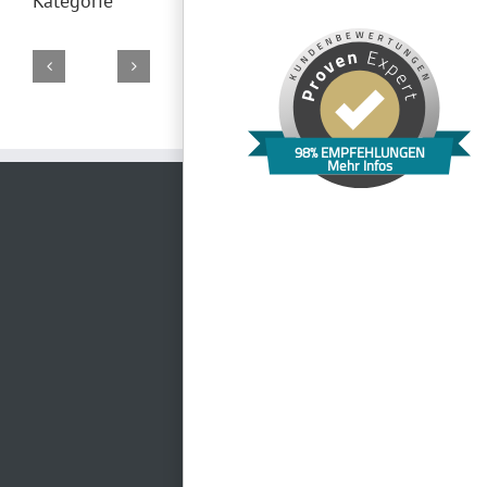
Kategorie
Bootshaus
Goldene
Domäne
Kloster
Restaurant
Bastion
98% EMPFEHLUNGEN
Rose
Schaumburg
Banz
im
Marie
Mehr Infos
Hain