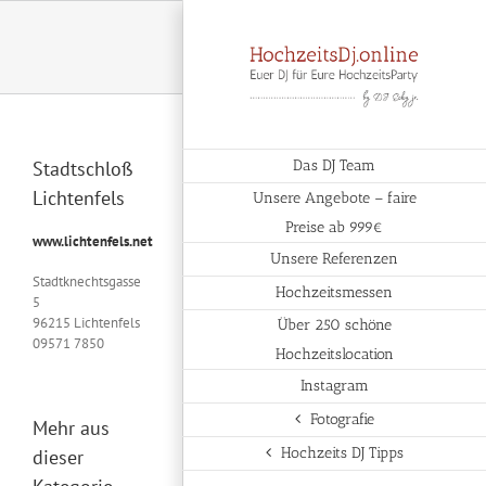
Zum
Inhalt
springen
Stadtschloß
Das DJ Team
Lichtenfels
Unsere Angebote – faire
Preise ab 999€
www.lichtenfels.net
Unsere Referenzen
Stadtknechtsgasse
Hochzeitsmessen
5
96215 Lichtenfels
Über 250 schöne
09571 7850
Hochzeitslocation
Instagram
Fotografie
Mehr aus
Hochzeits DJ Tipps
dieser