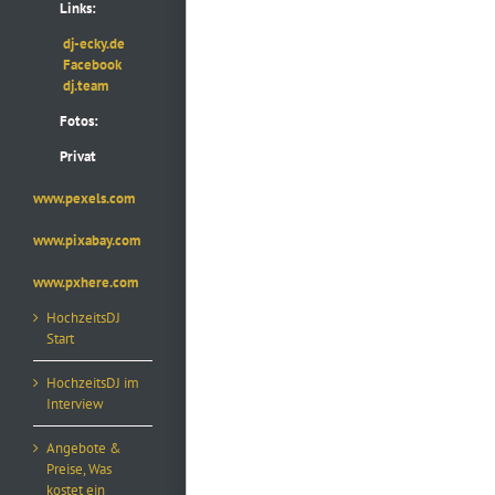
Links:
dj-ecky.de
Facebook
dj.team
Fotos:
Privat
www.pexels.com
www.pixabay.com
www.pxhere.com
HochzeitsDJ
Start
HochzeitsDJ im
Interview
Angebote &
Preise, Was
kostet ein