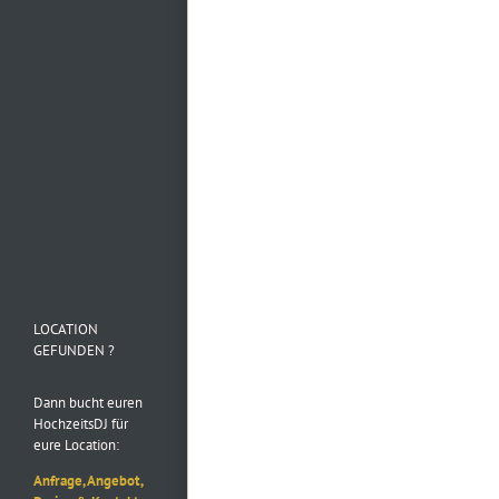
Mehr laden…
Folge uns auf
Instagram
LOCATION
GEFUNDEN ?
Dann bucht euren
HochzeitsDJ für
eure Location:
Anfrage, Angebot,