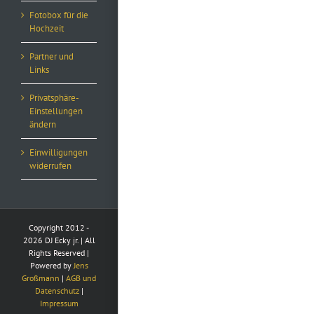
Fotobox für die
Hochzeit
Partner und
Links
Privatsphäre-
Einstellungen
ändern
Einwilligungen
widerrufen
Copyright 2012 -
2026 DJ Ecky jr. | All
Rights Reserved |
Powered by
Jens
Großmann
|
AGB und
Datenschutz
|
Impressum