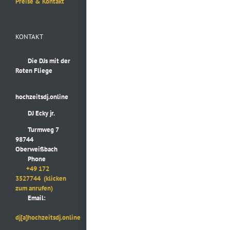
Preise & Kontakt
KONTAKT
Die DJs mit der
Roten Fliege
hochzeitsdj.online
DJ Ecky jr.
Turmweg 7
98744
Oberweißbach
Phone
+49 172
3527744
(klicken
zum anrufen)
Email:
dj[a]hochzeitsdj.online