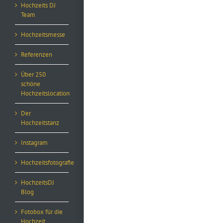
Hochzeits DJ
Team
Hochzeitsmesse
Referenzen
Über 250
schöne
Hochzeitslocation
Der
Hochzeitstanz
Instagram
Hochzeitsfotografie
HochzeitsDJ
Blog
Fotobox für die
Hochzeit