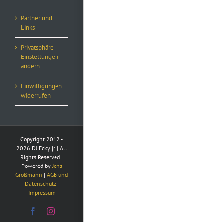
Partner und
Links
Privatsphäre-
Einstellungen
ändern
Einwilligungen
widerrufen
Copyright 2012 -
2026 DJ Ecky jr. | All
Rights Reserved |
Powered by
Jens
Großmann
|
AGB und
Datenschutz
|
Impressum
Facebook
Instagram