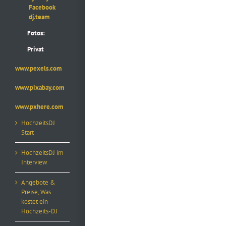
Facebook
dj.team
Fotos:
Privat
www.pexels.com
www.pixabay.com
www.pxhere.com
HochzeitsDJ
Start
HochzeitsDJ im
Interview
Angebote &
Preise, Was
kostet ein
Hochzeits-DJ