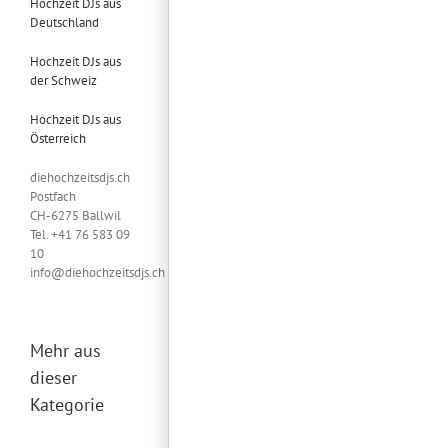
Hochzeit DJs aus
Deutschland
Hochzeit DJs aus
der Schweiz
Hochzeit DJs aus
Österreich
diehochzeitsdjs.ch
Postfach
CH-6275 Ballwil
Tel. +41 76 583 09
10
info@diehochzeitsdjs.ch
Mehr aus
dieser
Kategorie
Hochzeits
Casino