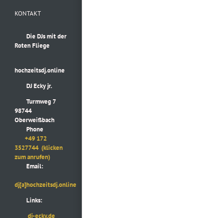
KONTAKT
Die DJs mit der
Roten Fliege
hochzeitsdj.online
DJ Ecky jr.
Turmweg 7
98744
Oberweißbach
Phone
+49 172
3527744
(klicken
zum anrufen)
Email:
dj[a]hochzeitsdj.online
Links:
dj-ecky.de