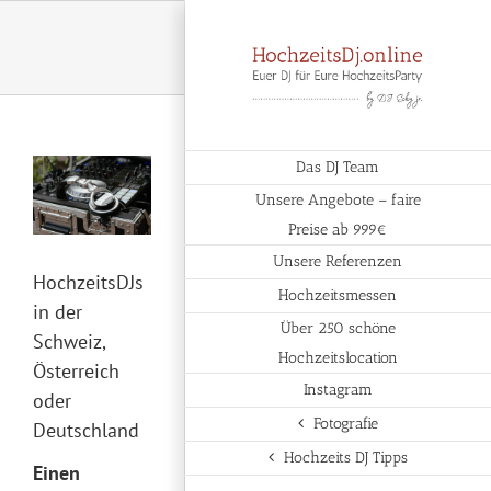
Zum
Inhalt
springen
Zeige
Das DJ Team
grösseres
Unsere Angebote – faire
Bild
Preise ab 999€
Unsere Referenzen
HochzeitsDJs
Hochzeitsmessen
in der
Über 250 schöne
Schweiz,
Hochzeitslocation
Österreich
Instagram
oder
Fotografie
Deutschland
Hochzeits DJ Tipps
Einen