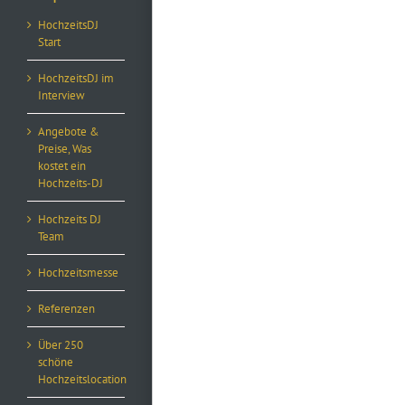
HochzeitsDJ
Start
HochzeitsDJ im
Interview
Angebote &
Preise, Was
kostet ein
Hochzeits-DJ
Hochzeits DJ
Team
Hochzeitsmesse
Referenzen
Über 250
schöne
Hochzeitslocation