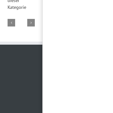
dieser
Kategorie
Mobile
Mein
Tanzschule
RIKO
Hotel
Uhrenwerk
Brautglück
„Tanzhexle“
Deko
Rennsteig
Catering
Gutscheinheft
Franken
Schweinfurt
Masserberg
Weimar
Nürnberg
&
Oberpfalz