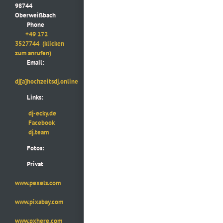
98744
Oberweißbach
Phone
+49 172
3527744
(klicken
zum anrufen)
Email:
dj[a]hochzeitsdj.online
Links:
dj-ecky.de
Facebook
dj.team
Fotos:
Privat
www.pexels.com
www.pixabay.com
www.pxhere.com