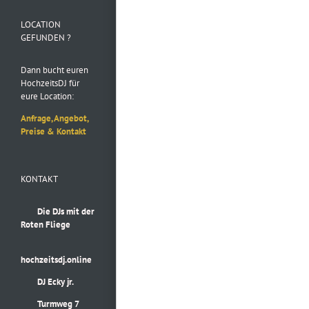
Instagram
LOCATION
GEFUNDEN ?
Dann bucht euren
HochzeitsDJ für
eure Location:
Anfrage, Angebot,
Preise & Kontakt
KONTAKT
Die DJs mit der
Roten Fliege
hochzeitsdj.online
DJ Ecky jr.
Turmweg 7