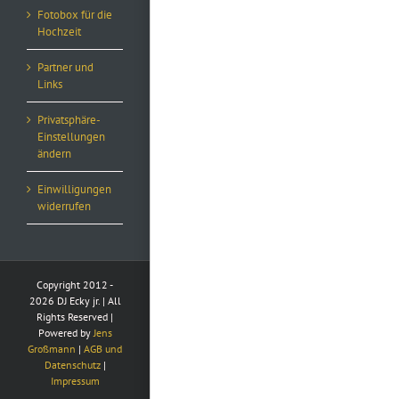
Fotobox für die
Hochzeit
Partner und
Links
Privatsphäre-
Einstellungen
ändern
Einwilligungen
widerrufen
Copyright 2012 -
2026 DJ Ecky jr. | All
Rights Reserved |
Powered by
Jens
Großmann
|
AGB und
Datenschutz
|
Impressum