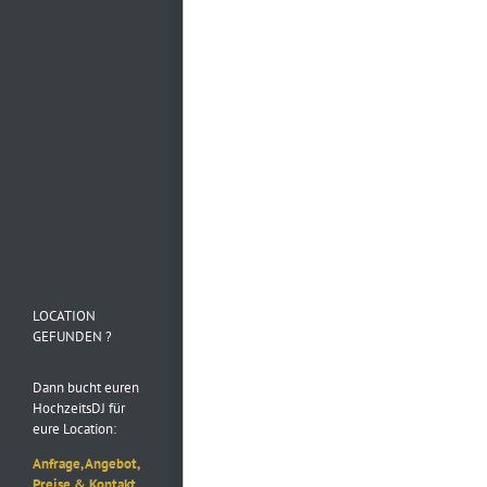
Mehr laden…
Folge uns auf
Instagram
LOCATION
GEFUNDEN ?
Dann bucht euren
HochzeitsDJ für
eure Location:
Anfrage, Angebot,
Preise & Kontakt