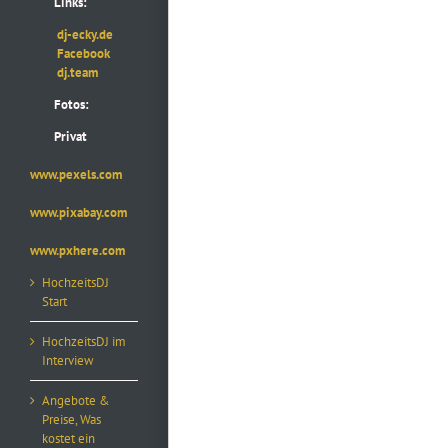
Links:
dj-ecky.de
Facebook
dj.team
Fotos:
Privat
www.pexels.com
www.pixabay.com
www.pxhere.com
HochzeitsDJ
Start
HochzeitsDJ im
Interview
Angebote &
Preise, Was
kostet ein