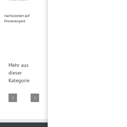
nachzulesen auf
Provenexpert
Mehr aus
dieser
Kategorie
DJ
DJ
DJ
DJ
DJ
Marco
Torsten
Falk
Torsten
Torsten
02.
19.
29.
28.
26.
August
Juli
Juni
Juni
Juni