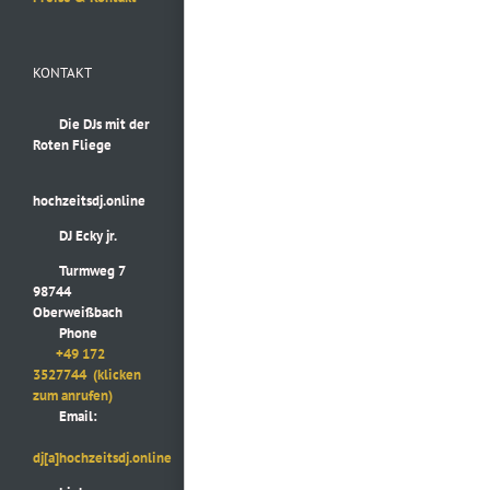
KONTAKT
Die DJs mit der
Roten Fliege
hochzeitsdj.online
DJ Ecky jr.
Turmweg 7
98744
Oberweißbach
Phone
+49 172
3527744
(klicken
zum anrufen)
Email:
dj[a]hochzeitsdj.online