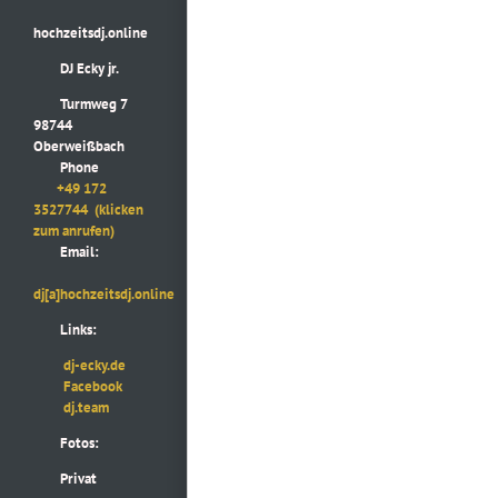
hochzeitsdj.online
DJ Ecky jr.
Turmweg 7
98744
Oberweißbach
Phone
+49 172
3527744
(klicken
zum anrufen)
Email:
dj[a]hochzeitsdj.online
Links:
dj-ecky.de
Facebook
dj.team
Fotos:
Privat