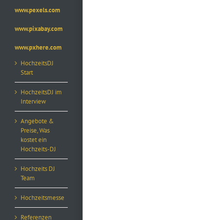
www.pexels.com
www.pixabay.com
www.pxhere.com
HochzeitsDJ
Start
HochzeitsDJ im
Interview
Angebote &
Preise, Was
kostet ein
Hochzeits-DJ
Hochzeits DJ
Team
Hochzeitsmesse
Referenzen