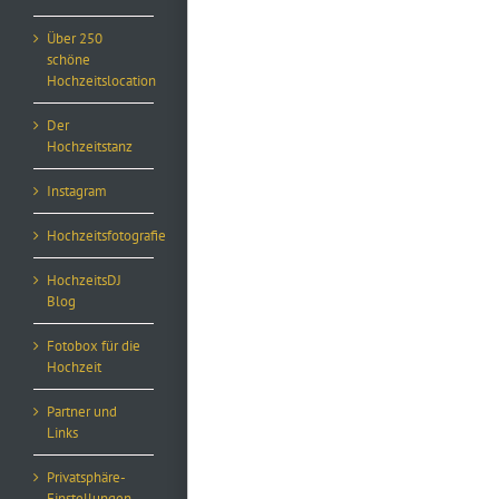
Über 250
schöne
Hochzeitslocation
Der
Hochzeitstanz
Instagram
Hochzeitsfotografie
HochzeitsDJ
Blog
Fotobox für die
Hochzeit
Partner und
Links
Privatsphäre-
Einstellungen