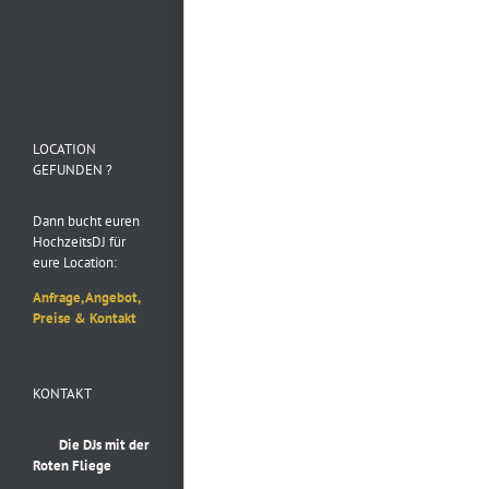
Folge uns auf
Instagram
LOCATION
GEFUNDEN ?
Dann bucht euren
HochzeitsDJ für
eure Location:
Anfrage, Angebot,
Preise & Kontakt
KONTAKT
Die DJs mit der
Roten Fliege