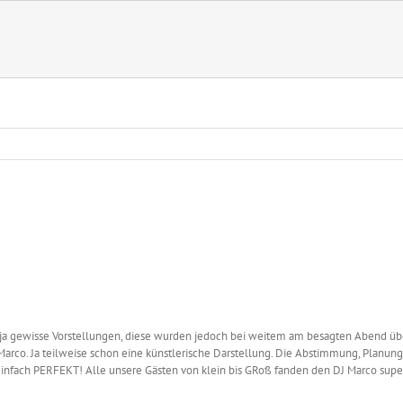
 ja gewisse Vorstellungen, diese wurden jedoch bei weitem am besagten Abend übe
co. Ja teilweise schon eine künstlerische Darstellung. Die Abstimmung, Planung, F
einfach PERFEKT! Alle unsere Gästen von klein bis GRoß fanden den DJ Marco super