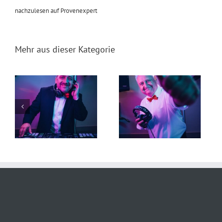
nachzulesen auf Provenexpert
Mehr aus dieser Kategorie
t
DJ Torsten 19. Juli 2026
DJ Falk 29. Juni 2026