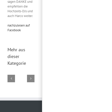
sagen DANKE und
empfehlen die
Hochzeits-DJs und
auch Marco weiter.
nachzulesen auf
Facebook
Mehr aus
dieser
Kategorie
DJ
DJ
DJ
DJ
DJ
Marco
Torsten
Falk
Torsten
Torsten
02.
19.
29.
28.
26.
August
Juli
Juni
Juni
Juni
2026
2026
2026
2026
2026