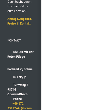
Dann bucht euren
HochzeitsDJ für
eure Location:
Anfrage, Angebot,
Preise & Kontakt
KONTAKT
Die DJs mit der
Roten Fliege
hochzeitsdj.online
DJ Ecky jr.
Turmweg 7
98744
Oberweißbach
Phone
+49 172
3527744
(klicken