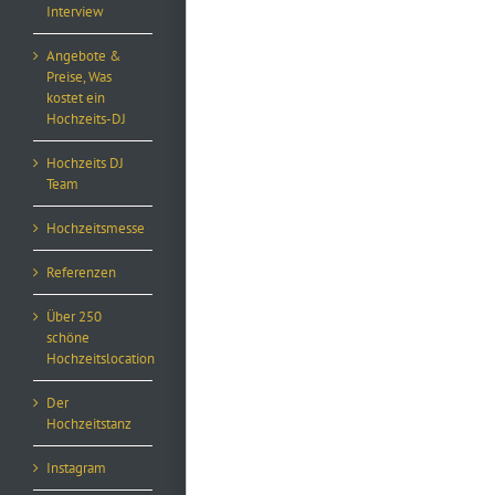
Interview
Angebote &
Preise, Was
kostet ein
Hochzeits-DJ
Hochzeits DJ
Team
Hochzeitsmesse
Referenzen
Über 250
schöne
Hochzeitslocation
Der
Hochzeitstanz
Instagram