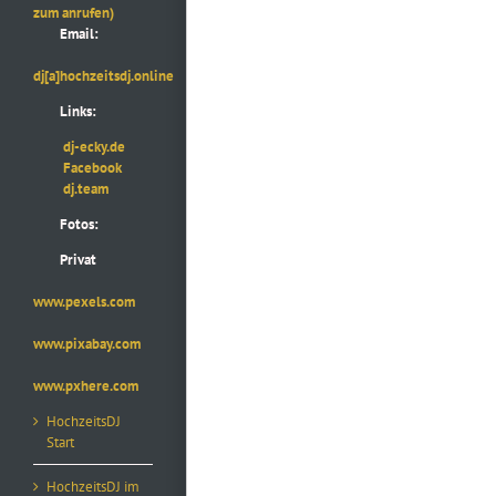
zum anrufen)
Email:
dj[a]hochzeitsdj.online
Links:
dj-ecky.de
Facebook
dj.team
Fotos:
Privat
www.pexels.com
www.pixabay.com
www.pxhere.com
HochzeitsDJ
Start
HochzeitsDJ im