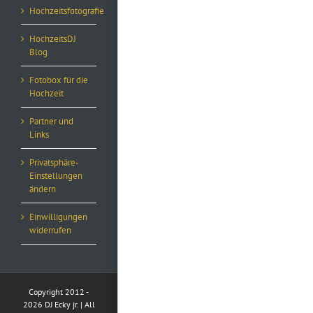
Hochzeitsfotografie
HochzeitsDJ
Blog
Fotobox für die
Hochzeit
Partner und
Links
Privatsphäre-
Einstellungen
ändern
Einwilligungen
widerrufen
Copyright 2012 -
2026 DJ Ecky jr. | All