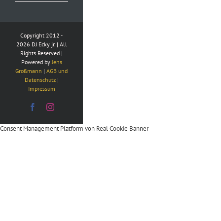
Copyright 2012 -
2026 DJ Ecky jr. | All
Rights Reserved |
Powered by
Jens
Großmann
|
AGB und
Datenschutz
|
Impressum
Facebook
Instagram
Consent Management Platform von Real Cookie Banner