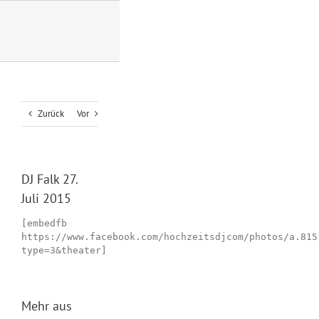
Zum
Inhalt
springen
Zurück
Vor
DJ Falk 27.
Juli 2015
[embedfb
https://www.facebook.com/hochzeitsdjcom/photos/a.815
type=3&theater]
Mehr aus