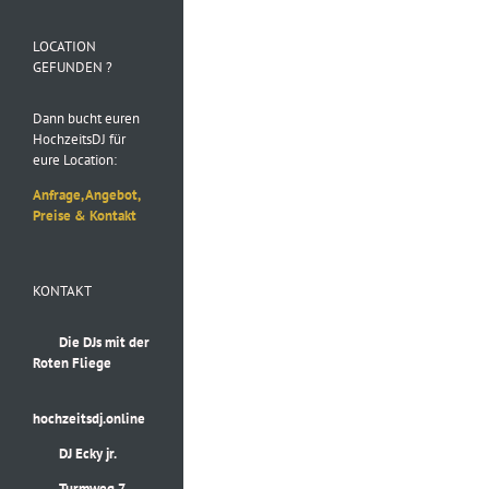
Folge uns auf
Instagram
LOCATION
GEFUNDEN ?
Dann bucht euren
HochzeitsDJ für
eure Location:
Anfrage, Angebot,
Preise & Kontakt
KONTAKT
Die DJs mit der
Roten Fliege
hochzeitsdj.online
DJ Ecky jr.
Turmweg 7