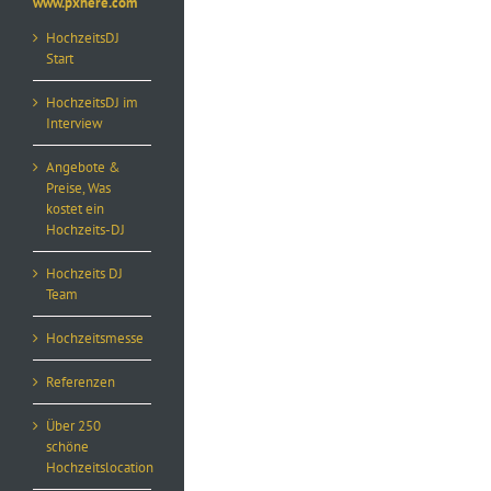
www.pxhere.com
HochzeitsDJ
Start
HochzeitsDJ im
Interview
Angebote &
Preise, Was
kostet ein
Hochzeits-DJ
Hochzeits DJ
Team
Hochzeitsmesse
Referenzen
Über 250
schöne
Hochzeitslocation