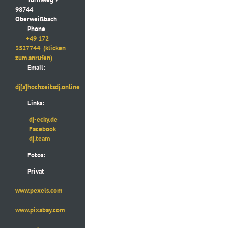
98744
Oberweißbach
Phone
+49 172
3527744
(klicken
zum anrufen)
Email:
dj[a]hochzeitsdj.online
Links:
dj-ecky.de
Facebook
dj.team
Fotos:
Privat
www.pexels.com
www.pixabay.com