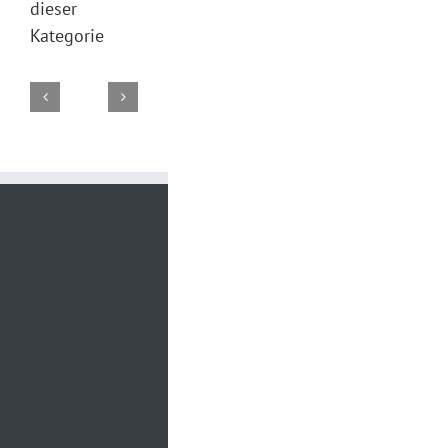
dieser
Kategorie
DJ
DJ
DJ
DJ
DJ
Marco
Torsten
Falk
Torsten
Torsten
02.
19.
29.
28.
26.
August
Juli
Juni
Juni
Juni
2026
2026
2026
2026
2026