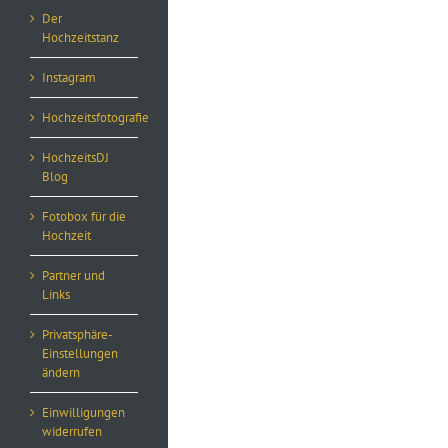
Der
Hochzeitstanz
Instagram
Hochzeitsfotografie
HochzeitsDJ
Blog
Fotobox für die
Hochzeit
Partner und
Links
Privatsphäre-
Einstellungen
ändern
Einwilligungen
widerrufen