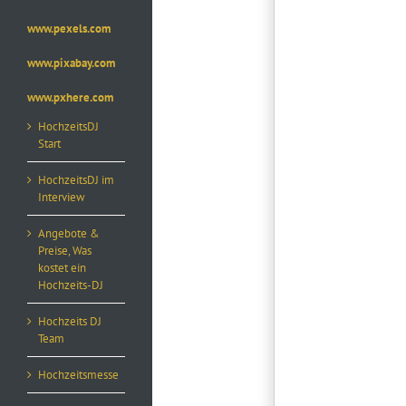
www.pexels.com
www.pixabay.com
www.pxhere.com
HochzeitsDJ
Start
HochzeitsDJ im
Interview
Angebote &
Preise, Was
kostet ein
Hochzeits-DJ
Hochzeits DJ
Team
Hochzeitsmesse