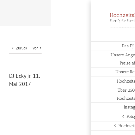
Zum
Inhalt
springen
Das DJ
Zurück
Vor
Unsere Angeb
Preise 
Unsere Re
DJ Ecky jr. 11.
Hochzeit
Mai 2017
Über 250
Hochzeits
Insta
Foto
Hochzeit