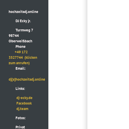
hochzeitsdj.online
DJ Ecky jr.
Turmweg 7
98744
Oberweißbach
Phone
+49 172
3527744
(klicken
zum anrufen)
Email:
dj[a]hochzeitsdj.online
Links:
dj-ecky.de
Facebook
dj.team
Fotos:
Privat