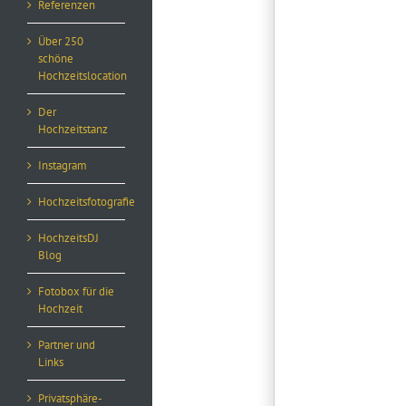
Referenzen
Über 250
schöne
Hochzeitslocation
Der
Hochzeitstanz
Instagram
Hochzeitsfotografie
HochzeitsDJ
Blog
Fotobox für die
Hochzeit
Partner und
Links
Privatsphäre-