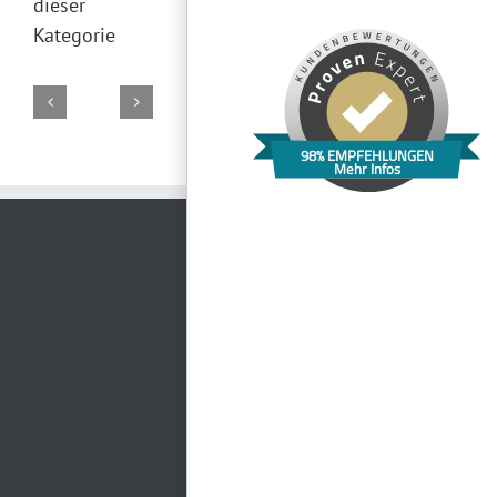
dieser
Kategorie
2
WEIN
98% EMPFEHLUNGEN
Event
Gasthaus
Mehr Infos
&
Das
Location
zum
Stern
FRIENDS
Bischof
am
Stern
Runge
Wald