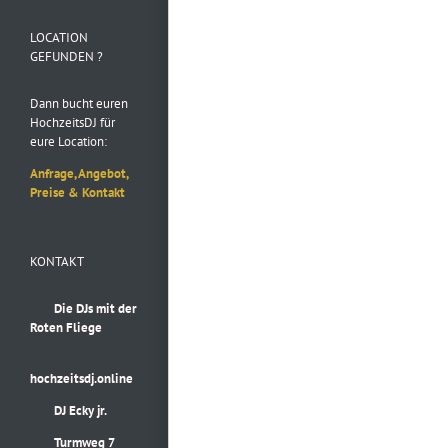
Instagram
LOCATION
GEFUNDEN ?
Dann bucht euren
HochzeitsDJ für
eure Location:
Anfrage, Angebot,
Preise & Kontakt
KONTAKT
Die DJs mit der
Roten Fliege
hochzeitsdj.online
DJ Ecky jr.
Turmweg 7