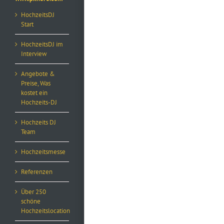
HochzeitsDJ
Start
HochzeitsDJ im
Interview
Angebote &
Preise, Was
kostet ein
Hochzeits-DJ
Hochzeits DJ
Team
Hochzeitsmesse
Referenzen
Über 250
schöne
Hochzeitslocation