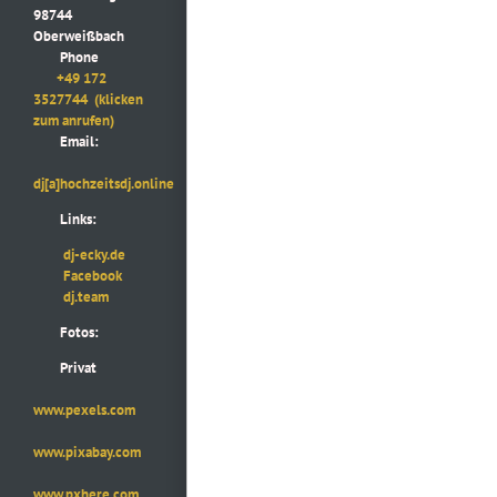
98744
Oberweißbach
Phone
+49 172
3527744
(klicken
zum anrufen)
Email:
dj[a]hochzeitsdj.online
Links:
dj-ecky.de
Facebook
dj.team
Fotos:
Privat
www.pexels.com
www.pixabay.com
www.pxhere.com