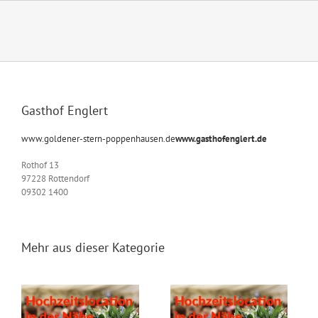
Zum
Inhalt
springen
Gasthof Englert
www.goldener-stern-poppenhausen.de
www.gasthofenglert.de
Rothof 13
97228 Rottendorf
09302 1400
Mehr aus dieser Kategorie