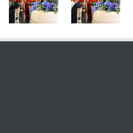
2 Event Location am
Das Bischof
Wald