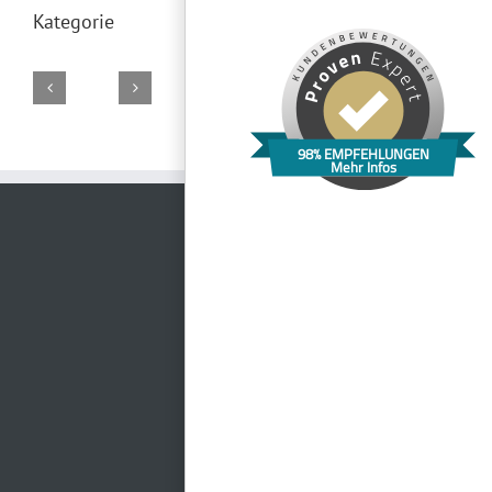
Kategorie
Gasthof
Dauphin
98% EMPFEHLUNGEN
Zum
Casa
Hotel
Kosbacher
Mehr Infos
Speed
Grünen
Fontana
HerzogsPark
Stadl
Event
Baum