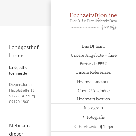
Zum
Inhalt
springen
Landgasthof
Das DJ Team
Löhner
Unsere Angebote – faire
Preise ab 999€
landgasthof-
Unsere Referenzen
loehner.de
Hochzeitsmessen
Diepersdorfer
Hauptstraße 13
Über 250 schöne
91227 Leinburg
Hochzeitslocation
09120 1860
Instagram
Fotografie
Mehr aus
Hochzeits DJ Tipps
dieser