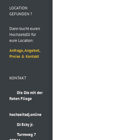
Instagram
LOCATION
GEFUNDEN ?
Dann bucht euren
HochzeitsDJ für
eure Location:
Anfrage, Angebot,
Preise & Kontakt
KONTAKT
Die DJs mit der
Roten Fliege
hochzeitsdj.online
DJ Ecky jr.
Turmweg 7