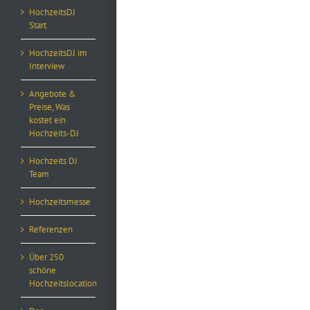
HochzeitsDJ
Start
HochzeitsDJ im
Interview
Angebote &
Preise, Was
kostet ein
Hochzeits-DJ
Hochzeits DJ
Team
Hochzeitsmesse
Referenzen
Über 250
schöne
Hochzeitslocation