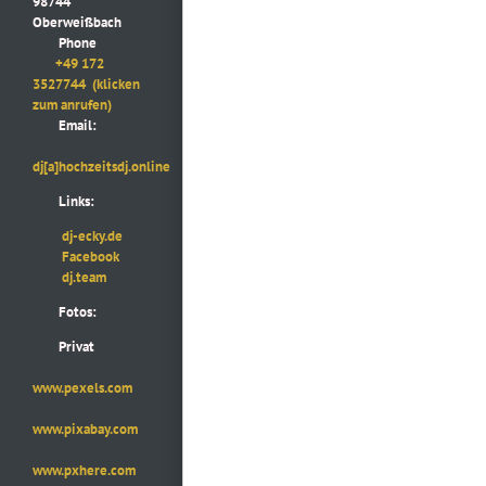
98744
Oberweißbach
Phone
+49 172
3527744
(klicken
zum anrufen)
Email:
dj[a]hochzeitsdj.online
Links:
dj-ecky.de
Facebook
dj.team
Fotos:
Privat
www.pexels.com
www.pixabay.com
www.pxhere.com