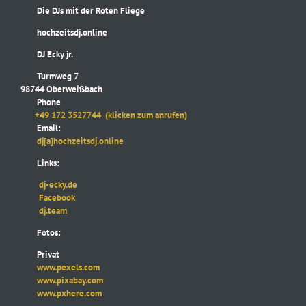
Die DJs mit der Roten Fliege
hochzeitsdj.online
DJ Ecky jr.
Turmweg 7
98744 Oberweißbach
Phone
+49 172 3527744
(klicken zum anrufen)
Email:
dj[a]hochzeitsdj.online
Links:
dj-ecky.de
Facebook
dj.team
Fotos:
Privat
www.pexels.com
www.pixabay.com
www.pxhere.com