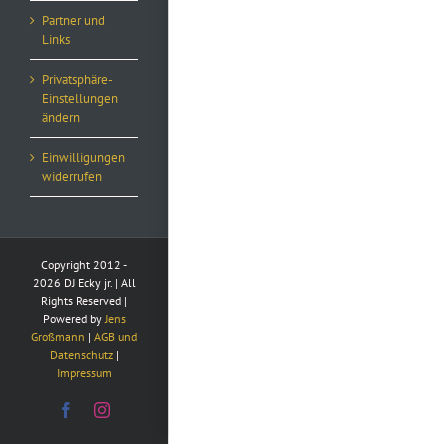
Partner und
Links
Privatsphäre-
Einstellungen
ändern
Einwilligungen
widerrufen
Copyright 2012 -
2026 DJ Ecky jr. | All
Rights Reserved |
Powered by
Jens
Großmann
|
AGB und
Datenschutz
|
Impressum
Facebook
Instagram