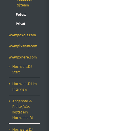
dj.team
Fotos:
Privat
www.pexels.com
www.pixabay.com
www.pxhere.com
HochzeitsDJ
Start
HochzeitsDJ im
Interview
Angebote &
Preise, Was
kostet ein
Hochzeits-DJ
Hochzeits DJ