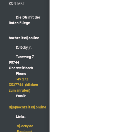
KONTAKT
Die DJs mit der
Roten Fliege
hochzeitsdj.online
DJ Ecky jr.
Turmweg 7
98744
Oberweißbach
Phone
+49 172
3527744
(klicken
zum anrufen)
Email:
dj[a]hochzeitsdj.online
Links:
dj-ecky.de
Facebook