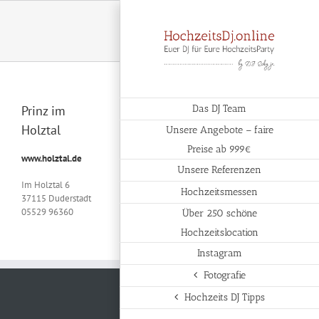
Zum
Inhalt
springen
Prinz im
Das DJ Team
Holztal
Unsere Angebote – faire
Preise ab 999€
www.holztal.de
Unsere Referenzen
Im Holztal 6
Hochzeitsmessen
37115 Duderstadt
05529 96360
Über 250 schöne
Hochzeitslocation
Instagram
Fotografie
Hochzeits DJ Tipps