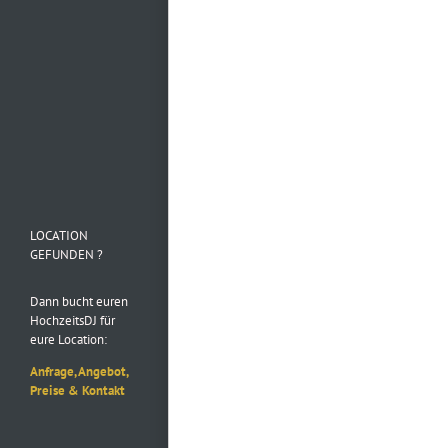
Mehr laden…
Folge uns auf
Instagram
LOCATION
GEFUNDEN ?
Dann bucht euren
HochzeitsDJ für
eure Location:
Anfrage, Angebot,
Preise & Kontakt