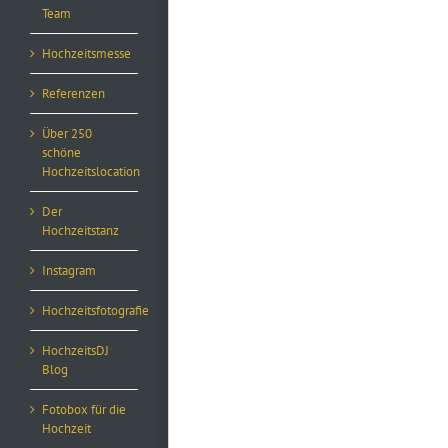
Team
Hochzeitsmesse
Referenzen
Über 250
schöne
Hochzeitslocation
Der
Hochzeitstanz
Instagram
Hochzeitsfotografie
HochzeitsDJ
Blog
Fotobox für die
Hochzeit