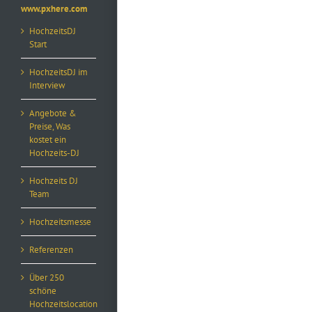
www.pxhere.com
HochzeitsDJ
Start
HochzeitsDJ im
Interview
Angebote &
Preise, Was
kostet ein
Hochzeits-DJ
Hochzeits DJ
Team
Hochzeitsmesse
Referenzen
Über 250
schöne
Hochzeitslocation