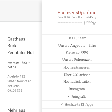
Zum
Inhalt
springen
Gasthaus
Das DJ Team
Burk
Unsere Angebote – faire
Zenntaler Hof
Preise ab 999€
Unsere Referenzen
www.zenntaler-
hof.de
Hochzeitsmessen
Über 250 schöne
Adelsdorf 12
90616 Neuhof an
Hochzeitslocation
der Zenn
Instagram
09102 375
Fotografie
Hochzeits DJ Tipps
Mehr aus