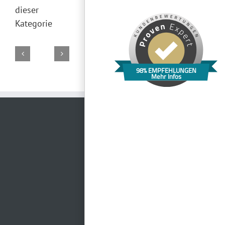
dieser
Kategorie
98% EMPFEHLUNGEN
Mehr Infos
Adina
Wirtsstadl
La
Hotel
Loftwerk
Apartment
Goldener-
Cultura
Seerose
Hotel
Hirsch