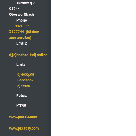
Turmweg 7
98744
Oberweißbach
Phone
+49 172
3527744
(klicken
zum anrufen)
Email:
dj[a]hochzeitsdj.online
Links:
dj-ecky.de
Facebook
dj.team
Fotos:
Privat
www.pexels.com
www.pixabay.com