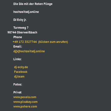
Die DJs mit der Roten Fliege
hochzeitsdj.online
DJ Ecky jr.
Turmweg 7
98744 Oberweißbach
Phone
+49 172 3527744
(klicken zum anrufen)
Email:
dj[a]hochzeitsdj.online
Links:
dj-ecky.de
Facebook
dj.team
Fotos:
Privat
www.pexels.com
www.pixabay.com
www.pxhere.com