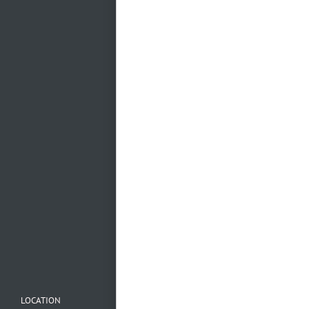
Mehr laden…
Folge uns auf
Instagram
LOCATION