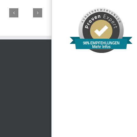
Ristorante
La
Sudpfanne
Kulturscheune
Ostermaier’s
Birreria
Gustavs
Bayreuth
Obernsees
Waldeck
–
Hütte
98% EMPFEHLUNGEN
Gastronomie
Mehr Infos
Haberstumpf