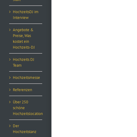
HochzeitsDJ im
Interview
Angebote &
Preise, Was
kostet ein
Hochzeits-DJ
Hochzeits DJ
Team
Hochzeitsmesse
Referenzen
Über 250
schöne
Hochzeitslocation
Der
Hochzeitstanz