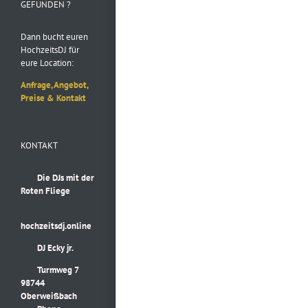
GEFUNDEN ?
Dann bucht euren
HochzeitsDJ für
eure Location:
Anfrage, Angebot,
Preise & Kontakt
KONTAKT
Die DJs mit der
Roten Fliege
hochzeitsdj.online
DJ Ecky jr.
Turmweg 7
98744
Oberweißbach