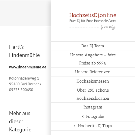
Zum
Inhalt
springen
Hartl’s
Das DJ Team
Lindenmühle
Unsere Angebote – faire
Preise ab 999€
www.lindenmuehle.de
Unsere Referenzen
Kolonnadenweg 1
Hochzeitsmessen
95460 Bad Berneck
09273 500650
Über 250 schöne
Hochzeitslocation
Instagram
Mehr aus
Fotografie
dieser
Hochzeits DJ Tipps
Kategorie