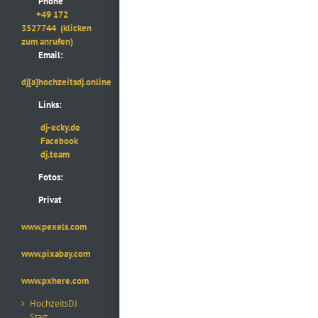
Phone
+49 172
3527744
(klicken
zum anrufen)
Email:
dj[a]hochzeitsdj.online
Links:
dj-ecky.de
Facebook
dj.team
Fotos:
Privat
www.pexels.com
www.pixabay.com
www.pxhere.com
HochzeitsDJ
Start