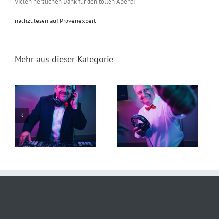
Vielen herzlichen Dank für den tollen Abend!
nachzulesen auf Provenexpert
Mehr aus dieser Kategorie
t
DJ Torsten 19. Juli 2026
DJ Falk 29. Juni 2026