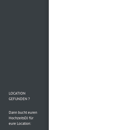
Mehr laden…
Folge uns auf
Instagram
LOCATION
GEFUNDEN ?
Dann bucht euren
HochzeitsDJ für
eure Location: