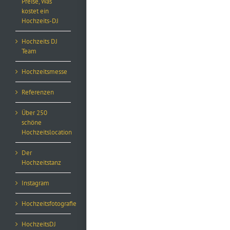
Preise, Was
kostet ein
Hochzeits-DJ
Hochzeits DJ
Team
Hochzeitsmesse
Referenzen
Über 250
schöne
Hochzeitslocation
Der
Hochzeitstanz
Instagram
Hochzeitsfotografie
HochzeitsDJ