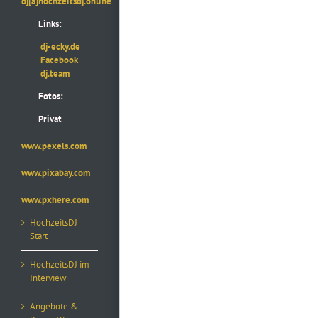
dj[a]hochzeitsdj.online
Links:
dj-ecky.de
Facebook
dj.team
Fotos:
Privat
www.pexels.com
www.pixabay.com
www.pxhere.com
HochzeitsDJ
Start
HochzeitsDJ im
Interview
Angebote &