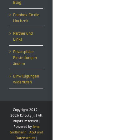
Blog
Fotobox für die
Hochzeit
Partner und
Links
Privatsphäre-
Einstellungen
ändern
Einwilligungen
widerrufen
Copyright 2012 -
2026 DJ Ecky jr. | All
Rights Reserved |
Powered by
Jens
Großmann
|
AGB und
Datenschutz
|