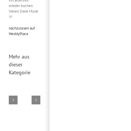
ihn jederzeit
wieder buchen.
Vielen Dank Murat
!!!
nachzulesen auf
WeddyPlace
Mehr aus
dieser
Kategorie
DJ
DJ
DJ
DJ
Marco
Torsten
Torsten
Torsten
02.
19.
28.
26.
August
Juli
Juni
Juni
2026
2026
2026
2026
DJ