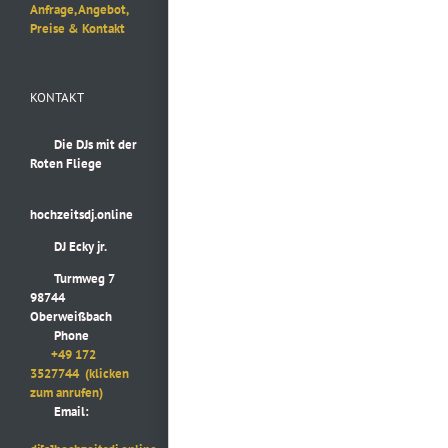
Anfrage, Angebot,
Preise & Kontakt
KONTAKT
Die DJs mit der
Roten Fliege
hochzeitsdj.online
DJ Ecky jr.
Turmweg 7
98744
Oberweißbach
Phone
+49 172
3527744
(klicken
zum anrufen)
Email: