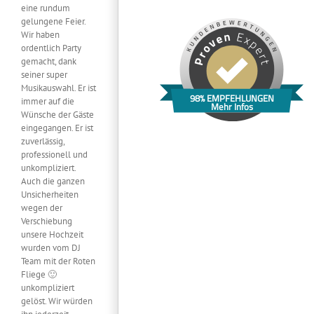
eine rundum
gelungene Feier.
Wir haben
ordentlich Party
gemacht, dank
seiner super
Musikauswahl. Er ist
98% EMPFEHLUNGEN
immer auf die
Mehr Infos
Wünsche der Gäste
eingegangen. Er ist
zuverlässig,
professionell und
unkompliziert.
Auch die ganzen
Unsicherheiten
wegen der
Verschiebung
unsere Hochzeit
wurden vom DJ
Team mit der Roten
Fliege 🙂
unkompliziert
gelöst. Wir würden