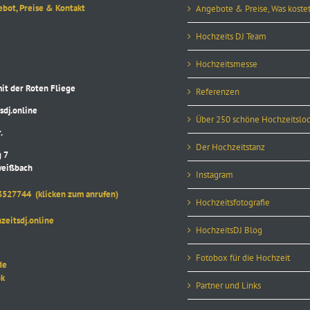
ebot, Preise & Kontakt
Angebote & Preise, Was kostet
Hochzeits DJ Team
Hochzeitsmesse
 der Roten Fliege
Referenzen
j.online
Über 250 schöne Hochzeitsloc
.
Der Hochzeitstanz
 7
eißbach
Instagram
3527744
(klicken zum anrufen)
Hochzeitsfotografie
itsdj.online
HochzeitsDJ Blog
Fotobox für die Hochzeit
de
k
Partner und Links