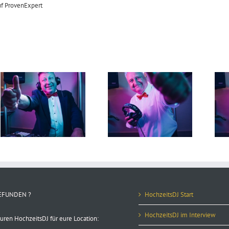
f ProvenExpert
DJ Torsten 28. Juni 2026
DJ Torsten 26. Juni 2026
EFUNDEN ?
HochzeitsDJ Start
HochzeitsDJ im Interview
uren HochzeitsDJ für eure Location: