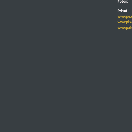
Fotos:
Privat
www.pexe
www.pixab
www.pxhe