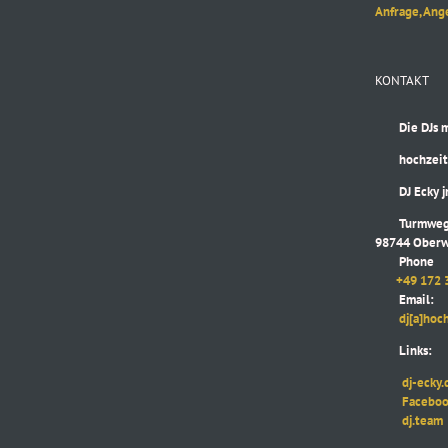
Anfrage, Ang
KONTAKT
Die DJs mit
hochzeitsd
DJ Ecky jr
Turmweg
98744 Oberw
Phone
+49 172 
Email:
dj[a]hochze
Links:
dj-ecky.
Faceboo
dj.team