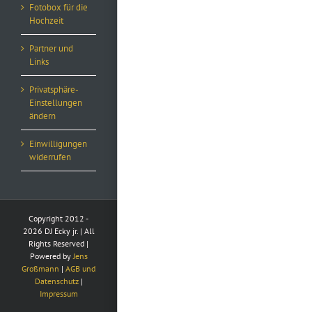
Fotobox für die
Hochzeit
Partner und
Links
Privatsphäre-
Einstellungen
ändern
Einwilligungen
widerrufen
Copyright 2012 -
2026 DJ Ecky jr. | All
Rights Reserved |
Powered by
Jens
Großmann
|
AGB und
Datenschutz
|
Impressum