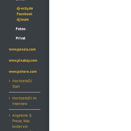
dj-ecky.de
Facebook
dj.team
Fotos:
Privat
www.pexels.com
www.pixabay.com
www.pxhere.com
HochzeitsDJ
Start
HochzeitsDJ im
Interview
Angebote &
Preise, Was
kostet ein