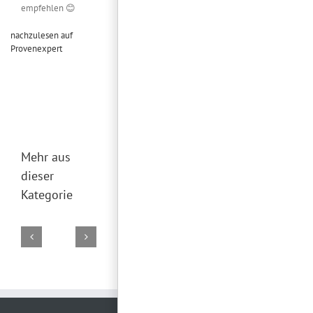
empfehlen 😊
nachzulesen auf
Provenexpert
Mehr aus
dieser
Kategorie
DJ
DJ
DJ
DJ
DJ
Marco
Torsten
Falk
Torsten
Torsten
02.
19.
29.
28.
26.
August
Juli
Juni
Juni
Juni