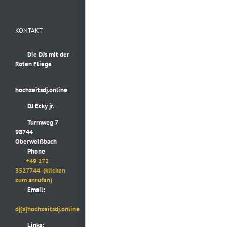
KONTAKT
Die DJs mit der
Roten Fliege
hochzeitsdj.online
DJ Ecky jr.
Turmweg 7
98744
Oberweißbach
Phone
+49 172
3527744
(klicken
zum anrufen)
Email:
dj[a]hochzeitsdj.online
Links: