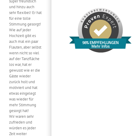
super freundlich
und hinzu auch
sehr flexibel! Er hat
für eine tolle
Stimmung gesorgt!
Wie auf jeder
Hochzeit gibt es
auch mal ein paar
98% EMPFEHLUNGEN
Mehr Infos
Flauten, aber selbst
wenn nicht so viel
auf der Tanzfläche
los war, hat er
gewusst wie er die
Gäste wieder
zurück holt und
motiviert und hat
etwas eingelegt
was wieder für
mehr Stimmung
gesorgt hat!
Wir waren sehr
zufrieden und
würden es jeder
Zeit weiter