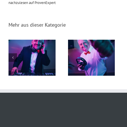
nachzulesen auf ProvenExpert
Mehr aus dieser Kategorie
t
DJ Torsten 19. Juli 2026
DJ Falk 29. Juni 2026